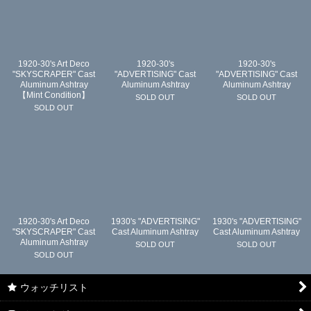
1920-30's Art Deco
1920-30's
1920-30's
"SKYSCRAPER" Cast
"ADVERTISING" Cast
"ADVERTISING" Cast
Aluminum Ashtray
Aluminum Ashtray
Aluminum Ashtray
【Mint Condition】
SOLD OUT
SOLD OUT
SOLD OUT
1920-30's Art Deco
1930's "ADVERTISING"
1930's "ADVERTISING"
"SKYSCRAPER" Cast
Cast Aluminum Ashtray
Cast Aluminum Ashtray
Aluminum Ashtray
SOLD OUT
SOLD OUT
SOLD OUT
ウォッチリスト