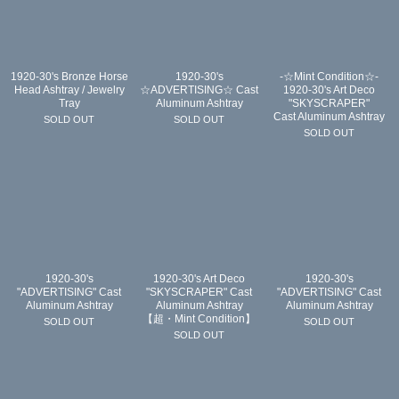
1920-30's Bronze Horse
1920-30's
-☆Mint Condition☆-
Head Ashtray / Jewelry
☆ADVERTISING☆ Cast
1920-30's Art Deco
Tray
Aluminum Ashtray
"SKYSCRAPER"
Cast Aluminum Ashtray
SOLD OUT
SOLD OUT
SOLD OUT
1920-30's
1920-30's Art Deco
1920-30's
"ADVERTISING" Cast
"SKYSCRAPER" Cast
"ADVERTISING" Cast
Aluminum Ashtray
Aluminum Ashtray
Aluminum Ashtray
【超・Mint Condition】
SOLD OUT
SOLD OUT
SOLD OUT