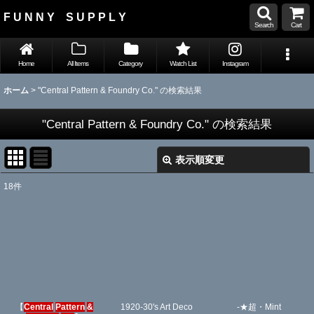
F U N N Y S U P P L Y
Search
Cart
Home
All Items
Category
Watch List
Instagram
ホーム
>
"Central Pattern & Foundry Co."
の
検索結果
"Central Pattern & Foundry Co."
の
検索結果
表示順変更
閉じる
18
件
Search
:
表示数
:
並び順
:
【
Central
Pattern
&
1920-30's Art Deco
-★超・Mint
絞り込む