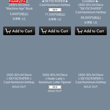
Foundry
Co.
】
★SKYSCRAPER★
Condition★-
1930's Art-Deco
Cast Aluminum Ashtray
1920-30's Art Deco
"Machine Age" Book
"SKYSCRAPER"
Cast Aluminum Ashtray
5,800
円
(税込)
77,500
円
(税込)
98,000
円
(税込)
在庫数 1点
在庫数 1点
在庫数 1点
1920-30's Art Deco
1920-40's Art Deco
1920-30's Art Deco
☆SKYSCRAPER☆
☆Nude Lady☆
☆SKYSCRAPER☆
Cast Aluminum Ashtray
Aluminum Letter Opener
Cast Aluminum Ashtray
SOLD OUT
SOLD OUT
SOLD OUT