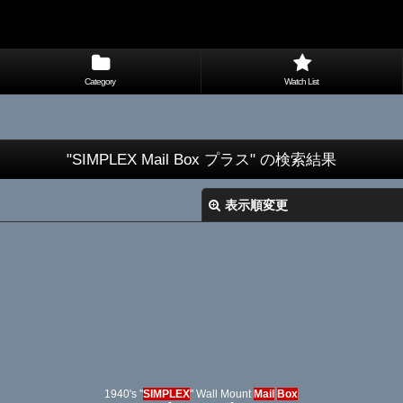
Category
Watch List
"SIMPLEX Mail Box プラス"
の
検索結果
表示順変更
1940's "
SIMPLEX
" Wall Mount
Mail
Box
絞り込む