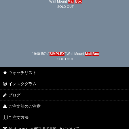
Wall Mount
Mail
Box
SOLD OUT
1940-50's "
SIMPLEX
" Wall Mount
Mail
Box
SOLD OUT
ウォッチリスト
インスタグラム
ブログ
ご注文前のご注意
ご注文方法
￥ キャッシュデス５％割引 ￥について