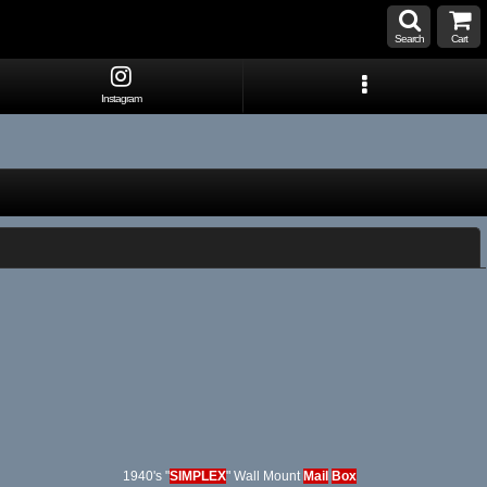
Search
Cart
Instagram
閉じる
1940's "
SIMPLEX
" Wall Mount
Mail
Box