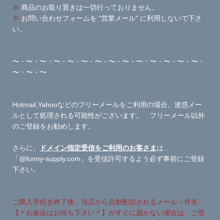
※
商品のお取り置きは一切行っておりません。
※
お問い合わせフォームを "営業メール" に利用しないで下さ
い。
〜・〜・〜・〜・〜・〜・〜・〜・〜・〜・〜・〜・〜・〜・
〜・〜・〜
Hotmail,Yahooなどのフリーメールをご利用の場合、迷惑メー
ルとして処理される可能性がございます。 フリーメール以外
のご登録をお勧めします。
さらに、
ドメイン指定受信をご利用のお客さま
は…
「@funny-supply.com」を受信許可するよう必ず事前にご登録
下さい。
ご購入手続き終了後、当店から自動配信されるメール・件名
【＊お振込はお待ち下さい＊】がすぐに届かない場合は、ご登