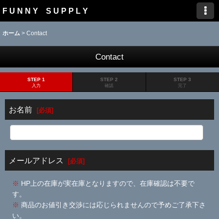
F U N N Y S U P P L Y
ホーム
>
Contact
Contact
STEP 1
STEP 2
STEP 3
入力
確認
完了
お名前
[
必須
]
メールアドレス
[
必須
]
※
HP上の在庫が実在庫となりますので、在庫確認は不要で
す。
※
商品のお値引き交渉には応じられませんので予めご了承下さ
い。