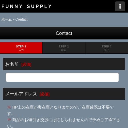
F U N N Y S U P P L Y
ホーム
>
Contact
Contact
STEP 1
STEP 2
STEP 3
入力
確認
完了
お名前
[
必須
]
メールアドレス
[
必須
]
※
HP上の在庫が実在庫となりますので、在庫確認は不要で
す。
※
商品のお値引き交渉には応じられませんので予めご了承下さ
い。