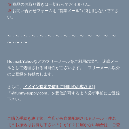
※
商品のお取り置きは一切行っておりません。
※
お問い合わせフォームを "営業メール" に利用しないで下さ
い。
〜・〜・〜・〜・〜・〜・〜・〜・〜・〜・〜・〜・〜・〜・
〜・〜・〜
Hotmail,Yahooなどのフリーメールをご利用の場合、迷惑メー
ルとして処理される可能性がございます。 フリーメール以外
のご登録をお勧めします。
さらに、
ドメイン指定受信をご利用のお客さま
は…
「@funny-supply.com」を受信許可するよう必ず事前にご登録
下さい。
ご購入手続き終了後、当店から自動配信されるメール・件名
【＊お振込はお待ち下さい＊】がすぐに届かない場合は、ご登