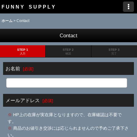
F U N N Y S U P P L Y
ホーム
>
Contact
Contact
STEP 1
STEP 2
STEP 3
入力
確認
完了
お名前
[
必須
]
メールアドレス
[
必須
]
※
HP上の在庫が実在庫となりますので、在庫確認は不要で
す。
※
商品のお値引き交渉には応じられませんので予めご了承下さ
い。