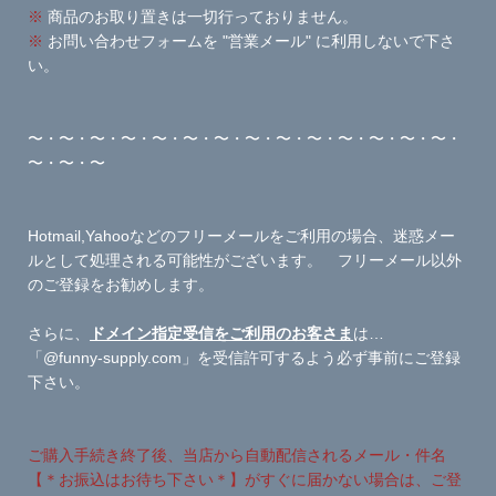
※
商品のお取り置きは一切行っておりません。
※
お問い合わせフォームを "営業メール" に利用しないで下さ
い。
〜・〜・〜・〜・〜・〜・〜・〜・〜・〜・〜・〜・〜・〜・
〜・〜・〜
Hotmail,Yahooなどのフリーメールをご利用の場合、迷惑メー
ルとして処理される可能性がございます。 フリーメール以外
のご登録をお勧めします。
さらに、
ドメイン指定受信をご利用のお客さま
は…
「@funny-supply.com」を受信許可するよう必ず事前にご登録
下さい。
ご購入手続き終了後、当店から自動配信されるメール・件名
【＊お振込はお待ち下さい＊】がすぐに届かない場合は、ご登