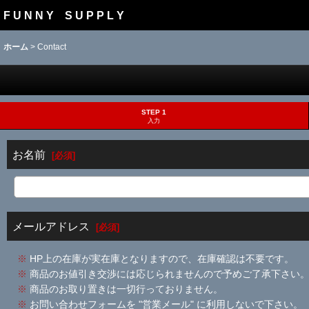
F U N N Y S U P P L Y
ホーム
>
Contact
STEP 1
入力
お名前
[
必須
]
メールアドレス
[
必須
]
※
HP上の在庫が実在庫となりますので、在庫確認は不要です。
※
商品のお値引き交渉には応じられませんので予めご了承下さい
※
商品のお取り置きは一切行っておりません。
※
お問い合わせフォームを "営業メール" に利用しないで下さい。