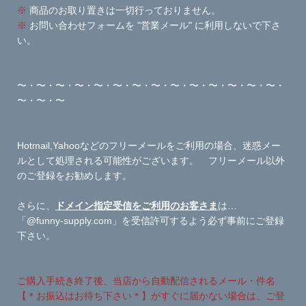
※
商品のお取り置きは一切行っておりません。
※
お問い合わせフォームを "営業メール" に利用しないで下さ
い。
〜・〜・〜・〜・〜・〜・〜・〜・〜・〜・〜・〜・〜・〜・
〜・〜・〜
Hotmail,Yahooなどのフリーメールをご利用の場合、迷惑メー
ルとして処理される可能性がございます。 フリーメール以外
のご登録をお勧めします。
さらに、
ドメイン指定受信をご利用のお客さま
は…
「@funny-supply.com」を受信許可するよう必ず事前にご登録
下さい。
ご購入手続き終了後、当店から自動配信されるメール・件名
【＊お振込はお待ち下さい＊】がすぐに届かない場合は、ご登