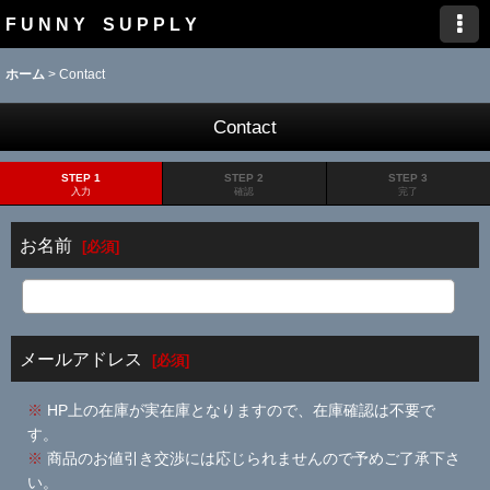
F U N N Y S U P P L Y
ホーム
>
Contact
Contact
STEP 1
STEP 2
STEP 3
入力
確認
完了
お名前
[
必須
]
メールアドレス
[
必須
]
※
HP上の在庫が実在庫となりますので、在庫確認は不要で
す。
※
商品のお値引き交渉には応じられませんので予めご了承下さ
い。