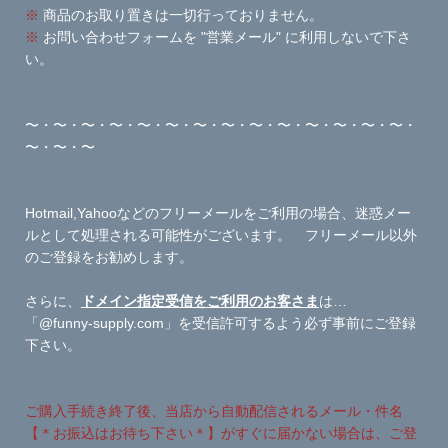
※
商品のお取り置きは一切行っておりません。
※
お問い合わせフォームを "営業メール" に利用しないで下さ
い。
〜・〜・〜・〜・〜・〜・〜・〜・〜・〜・〜・〜・〜・〜・
〜・〜・〜
Hotmail,Yahooなどのフリーメールをご利用の場合、迷惑メー
ルとして処理される可能性がございます。 フリーメール以外
のご登録をお勧めします。
さらに、
ドメイン指定受信をご利用のお客さま
は…
「@funny-supply.com」を受信許可するよう必ず事前にご登録
下さい。
ご購入手続き終了後、当店から自動配信されるメール・件名
【＊お振込はお待ち下さい＊】がすぐに届かない場合は、ご登