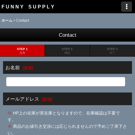
F U N N Y S U P P L Y
ホーム
>
Contact
Contact
STEP 1
STEP 2
STEP 3
入力
確認
完了
お名前
[
必須
]
メールアドレス
[
必須
]
※
HP上の在庫が実在庫となりますので、在庫確認は不要で
す。
※
商品のお値引き交渉には応じられませんので予めご了承下さ
い。