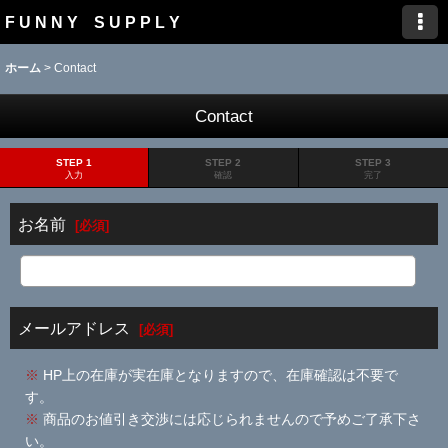
F U N N Y S U P P L Y
ホーム
>
Contact
Contact
STEP 1
STEP 2
STEP 3
入力
確認
完了
お名前
[
必須
]
メールアドレス
[
必須
]
※
HP上の在庫が実在庫となりますので、在庫確認は不要で
す。
※
商品のお値引き交渉には応じられませんので予めご了承下さ
い。