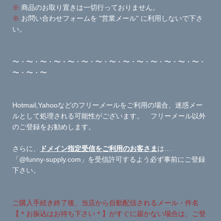
※
商品のお取り置きは一切行っておりません。
※
お問い合わせフォームを "営業メール" に利用しないで下さ
い。
〜・〜・〜・〜・〜・〜・〜・〜・〜・〜・〜・〜・〜・〜・
〜・〜・〜
Hotmail,Yahooなどのフリーメールをご利用の場合、迷惑メー
ルとして処理される可能性がございます。 フリーメール以外
のご登録をお勧めします。
さらに、
ドメイン指定受信をご利用のお客さま
は…
「@funny-supply.com」を受信許可するよう必ず事前にご登録
下さい。
ご購入手続き終了後、当店から自動配信されるメール・件名
【＊お振込はお待ち下さい＊】がすぐに届かない場合は、ご登