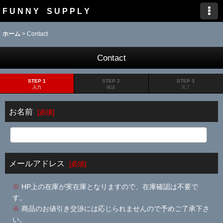
F U N N Y S U P P L Y
ホーム
>
Contact
Contact
STEP 1
STEP 2
STEP 3
入力
確認
完了
お名前
[
必須
]
メールアドレス
[
必須
]
※
HP上の在庫が実在庫となりますので、在庫確認は不要で
す。
※
商品のお値引き交渉には応じられませんので予めご了承下さ
い。