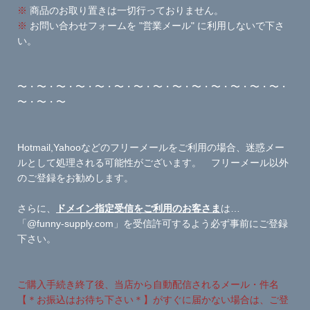
※
商品のお取り置きは一切行っておりません。
※
お問い合わせフォームを "営業メール" に利用しないで下さ
い。
〜・〜・〜・〜・〜・〜・〜・〜・〜・〜・〜・〜・〜・〜・
〜・〜・〜
Hotmail,Yahooなどのフリーメールをご利用の場合、迷惑メー
ルとして処理される可能性がございます。 フリーメール以外
のご登録をお勧めします。
さらに、
ドメイン指定受信をご利用のお客さま
は…
「@funny-supply.com」を受信許可するよう必ず事前にご登録
下さい。
ご購入手続き終了後、当店から自動配信されるメール・件名
【＊お振込はお待ち下さい＊】がすぐに届かない場合は、ご登