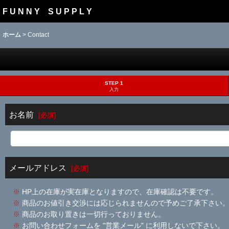
F U N N Y S U P P L Y
ホーム
>
Contact
STEP 1
入力
お名前
[
必須
]
メールアドレス
[
必須
]
※
HP上の在庫が実在庫となりますので、在庫確認は不要です。
※
商品のお値引き交渉には応じられませんので予めご了承下さい
※
商品のお取り置きは一切行っておりません。
※
お問い合わせフォームを "営業メール" に利用しないで下さい。