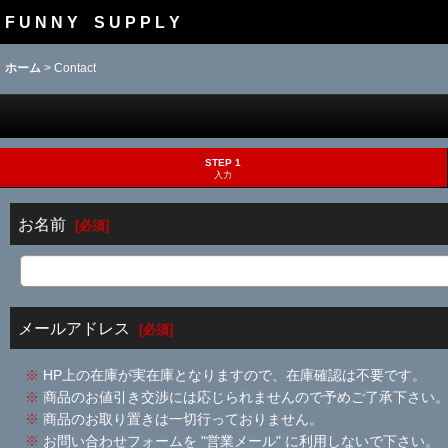
F U N N Y S U P P L Y
ホーム
>
Contact
STEP 1
入力
お名前
[
必須
]
メールアドレス
[
必須
]
※
HP上の在庫が実在庫となりますので、在庫確認は不要です。
※
商品のお値引き交渉には応じられませんので予めご了承下さい
※
商品のお取り置きは一切行っておりません。
※
お問い合わせフォームを "営業メール" に利用しないで下さい。