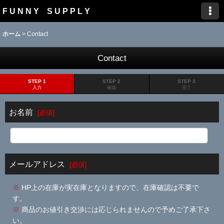
F U N N Y S U P P L Y
ホーム
>
Contact
Contact
STEP 1
STEP 2
STEP 3
入力
確認
完了
お名前
[
必須
]
メールアドレス
[
必須
]
※
HP上の在庫が実在庫となりますので、在庫確認は不要で
す。
※
商品のお値引き交渉には応じられませんので予めご了承下さ
い。