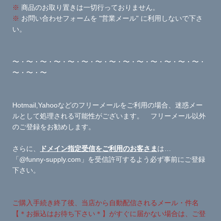
※
商品のお取り置きは一切行っておりません。
※
お問い合わせフォームを "営業メール" に利用しないで下さ
い。
〜・〜・〜・〜・〜・〜・〜・〜・〜・〜・〜・〜・〜・〜・
〜・〜・〜
Hotmail,Yahooなどのフリーメールをご利用の場合、迷惑メー
ルとして処理される可能性がございます。 フリーメール以外
のご登録をお勧めします。
さらに、
ドメイン指定受信をご利用のお客さま
は…
「@funny-supply.com」を受信許可するよう必ず事前にご登録
下さい。
ご購入手続き終了後、当店から自動配信されるメール・件名
【＊お振込はお待ち下さい＊】がすぐに届かない場合は、ご登