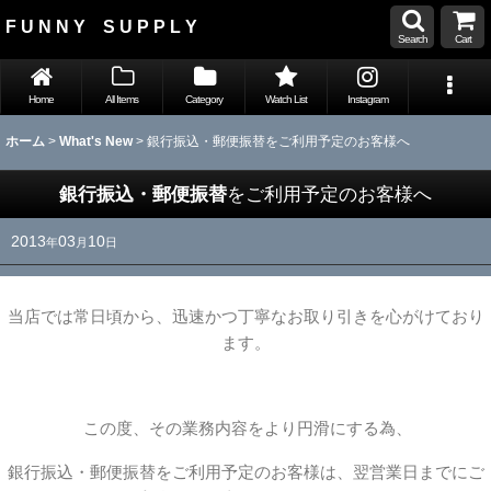
F U N N Y S U P P L Y
Search
Cart
Home
All Items
Category
Watch List
Instagram
ホーム
>
What's New
>
銀行振込・郵便振替をご利用予定のお客様へ
銀行振込・郵便振替
をご利用予定のお客様へ
2013
03
10
年
月
日
当店では常日頃から、迅速かつ丁寧なお取り引きを心がけており
ます。
この度、その業務内容をより円滑にする為、
銀行振込・郵便振替をご利用予定のお客様は、翌営業日までにご