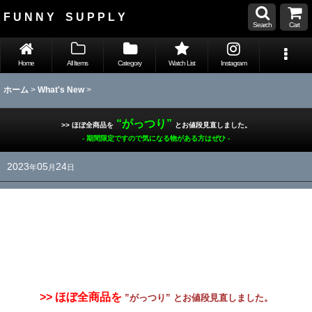
F U N N Y S U P P L Y
Search
Cart
Home
All Items
Category
Watch List
Instagram
ホーム
>
What's New
>
“がっつり”
>> ほぼ全商品を
とお値段見直しました。
- 期間限定ですので気になる物がある方はぜひ -
2023
05
24
年
月
日
>> ほぼ全商品を
”がっつり” とお値段見直しました。