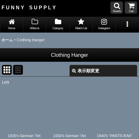
F U N N Y S U P P L Y
Search
Cart
Home
All Items
Category
Watch List
Instagram
ホーム
>
Clothing Hanger
Clothing Hanger
表示順変更
閉じる
14
件
表示数
:
並び順
:
絞り込む
1930's German “Art
1930's German “Art
1940's “PANTS-RAK”