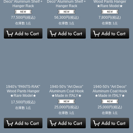
Deco” Aluminum Shelf +
Deco” Aluminum Shelf +
Wood Pants Hanger
Hanger Rack
Hanger Rack
★Rare Model★
77,500
円
(税込)
56,300
円
(税込)
7,800
円
(税込)
在庫数 1点
在庫数 1点
在庫数 1点
1940's “PANTS-RAK”
1940-50's “Art Deco”
1940-50's “Art Deco”
Wood Pants Hanger
Aluminum Coat Hook
Aluminum Coat Hook
★Rare Model★
★Made in ITALY★
★Made in ITALY★
17,500
円
(税込)
25,000
円
(税込)
25,000
円
(税込)
在庫数 1点
在庫数 1点
在庫数 1点