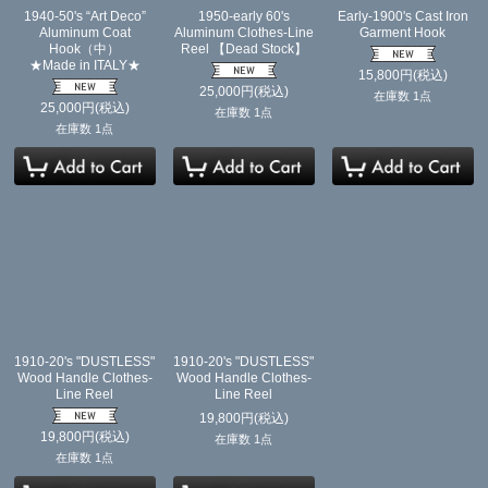
1940-50's “Art Deco”
1950-early 60's
Early-1900's Cast Iron
Aluminum Coat
Aluminum Clothes-Line
Garment Hook
Hook（中）
Reel 【Dead Stock】
★Made in ITALY★
15,800
円
(税込)
25,000
円
(税込)
在庫数 1点
25,000
円
(税込)
在庫数 1点
在庫数 1点
1910-20's "DUSTLESS"
1910-20's "DUSTLESS"
Wood Handle Clothes-
Wood Handle Clothes-
Line Reel
Line Reel
19,800
円
(税込)
19,800
円
(税込)
在庫数 1点
在庫数 1点