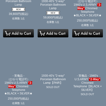
Porcelain Bathroom
1930-40's "2-way"
（ひかり電話可）
Lamp
Porcelain Bathroom
1940's U.S.ARMY
"2-
Lamp
Way"
Chromed
Telephone
39,800
円
(税込)
★BLACK × SILVER★
59,800
円
(税込)
在庫数 1点
250,000
円
(税込)
在庫数 1点
在庫数 1点
- 実働品 -
1930-40's "2-way"
- 実働品 - 1940's
（ひかり電話可）
Porcelain Bathroom
U.S.ARMY
"2-Way"
1940's U.S.ARMY
"2-
Lamp【PAIR】
Chromed
Way"
Chromed
Telephone【BLACK ×
SOLD OUT
Telephone
SILVER】
★BLACK × SILVER★
SOLD OUT
250,000
円
(税込)
在庫数 1点