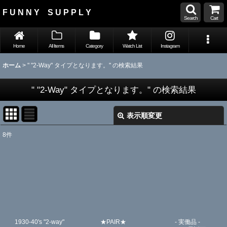
F U N N Y S U P P L Y
Search
Cart
Home
All Items
Category
Watch List
Instagram
ホーム
>
" "2-Way" タイプとなります。"
の
検索結果
" "2-Way" タイプとなります。"
の
検索結果
表示順変更
閉じる
8
件
Search
:
表示数
:
並び順
:
1930-40's "2-way"
★PAIR★
- 実働品 -
絞り込む