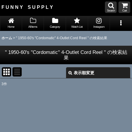
F U N N Y S U P P L Y
Search
Cart
Home
All Items
Category
Watch List
Instagram
ホーム
>
" 1950-60's "Cordomatic" 4-Outlet Cord Reel "
の
検索結果
" 1950-60's "Cordomatic" 4-Outlet Cord Reel "
の
検索結
果
表示順変更
閉じる
3
件
Search
:
表示数
:
並び順
: