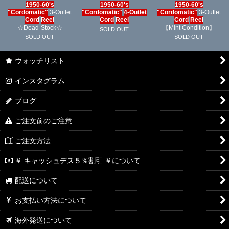
1950-60's
1950-60's
1950-60's
絞り込む
"
Cord
omatic"
3-Outlet
"
Cord
omatic"
4-Outlet
"
Cord
omatic"
3-Outlet
Cord
Reel
Cord
Reel
Cord
Reel
☆Dead-Stock☆
【Mint Condition】
SOLD OUT
SOLD OUT
SOLD OUT
ウォッチリスト
インスタグラム
ブログ
ご注文前のご注意
ご注文方法
￥ キャッシュデス５％割引 ￥について
配送について
お支払い方法について
海外発送について