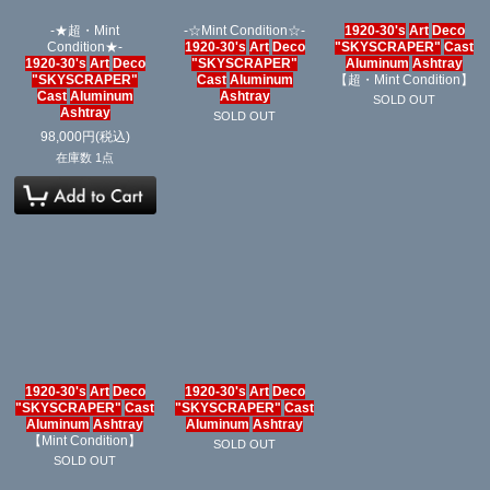
-★超・Mint
-☆Mint Condition☆-
1920-30's
Art
Deco
絞り込む
Condition★-
1920-30's
Art
Deco
"SKYSCRAPER"
Cast
1920-30's
Art
Deco
"SKYSCRAPER"
Aluminum
Ashtray
"SKYSCRAPER"
Cast
Aluminum
【超・Mint Condition】
Cast
Aluminum
Ashtray
SOLD OUT
Ashtray
SOLD OUT
98,000
円
(税込)
在庫数 1点
1920-30's
Art
Deco
1920-30's
Art
Deco
"SKYSCRAPER"
Cast
"SKYSCRAPER"
Cast
Aluminum
Ashtray
Aluminum
Ashtray
【Mint Condition】
SOLD OUT
SOLD OUT