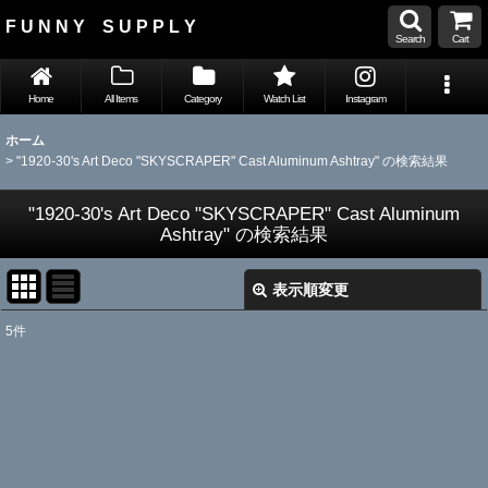
F U N N Y S U P P L Y
Search
Cart
Home
All Items
Category
Watch List
Instagram
ホーム
>
"1920-30's Art Deco "SKYSCRAPER" Cast Aluminum Ashtray"
の
検索結果
"1920-30's Art Deco "SKYSCRAPER" Cast Aluminum
Ashtray"
の
検索結果
表示順変更
閉じる
5
件
Search
:
表示数
:
並び順
: