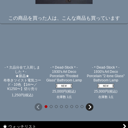
この商品を買った人は、こんな商品も買っています
-＊欠品分全て入荷しま
-＊Dead-Stock＊-
-＊Dead-Stock＊-
した＊-
1930's Art Deco
1930's Art Deco
★新品★
Porcelain "Frosted
Porcelain "2-tone Glass"
布巻きツイスト電気コー
Glass" Bathroom Lamp
Bathroom Lamp
ド - 10色 【1m〜／
¥1250〜】切り売り
25,000
円
(税込)
25,000
円
(税込)
1,250
円
(税込)
在庫数 1点
在庫数 1点
ウォッチリスト