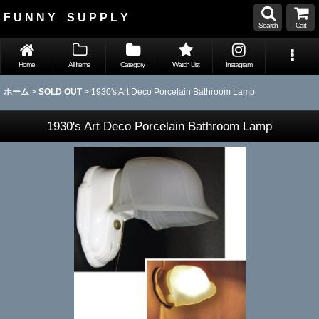
F U N N Y S U P P L Y
Search
Cart
Home
All Items
Category
Watch List
Instagram
ホーム
>
SOLD OUT
>
1930's Art Deco Porcelain Bathroom Lamp
1930's Art Deco Porcelain Bathroom Lamp