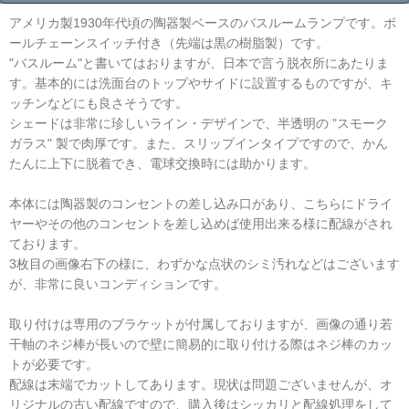
アメリカ製1930年代頃の陶器製ベースのバスルームランプです。ボ
ールチェーンスイッチ付き（先端は黒の樹脂製）です。
"バスルーム"と書いてはおりますが、日本で言う脱衣所にあたりま
す。基本的には洗面台のトップやサイドに設置するものですが、キ
ッチンなどにも良さそうです。
シェードは非常に珍しいライン・デザインで、半透明の "スモーク
ガラス" 製で肉厚です。また、スリップインタイプですので、かん
たんに上下に脱着でき、電球交換時には助かります。
本体には陶器製のコンセントの差し込み口があり、こちらにドライ
ヤーやその他のコンセントを差し込めば使用出来る様に配線がされ
ております。
3枚目の画像右下の様に、わずかな点状のシミ汚れなどはございます
が、非常に良いコンディションです。
取り付けは専用のブラケットが付属しておりますが、画像の通り若
干軸のネジ棒が長いので壁に簡易的に取り付ける際はネジ棒のカッ
トが必要です。
配線は末端でカットしてあります。現状は問題ございませんが、オ
リジナルの古い配線ですので、購入後はシッカリと配線処理をして