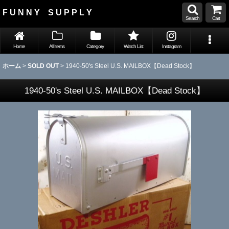
F U N N Y S U P P L Y
Search
Cart
Home
All Items
Category
Watch List
Instagram
ホーム
>
SOLD OUT
>
1940-50's Steel U.S. MAILBOX【Dead Stock】
1940-50's Steel U.S. MAILBOX【Dead Stock】