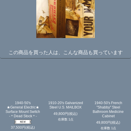
この商品を買った人は、こんな商品も買っています
1940-50's
1910-20's Galvanized
1940-50's French
★General Electric★
Steel U.S. MAILBOX
"Shabby" Steel
Surface Mount Switch
Bathroom Medicine
49,800
円
(税込)
-＊Dead Stock＊-
Cabinet
在庫数 1点
49,800
円
(税込)
37,500
円
(税込)
在庫数 1点