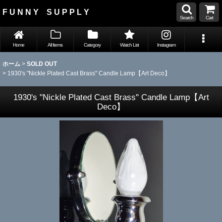
F U N N Y S U P P L Y
Search
Cart
Home
All Items
Category
Watch List
Instagram
ホーム
>
SOLD OUT
>
1930's "Nickle Plated Cast Brass" Candle Lamp【Art Deco】
1930's "Nickle Plated Cast Brass" Candle Lamp【Art
Deco】