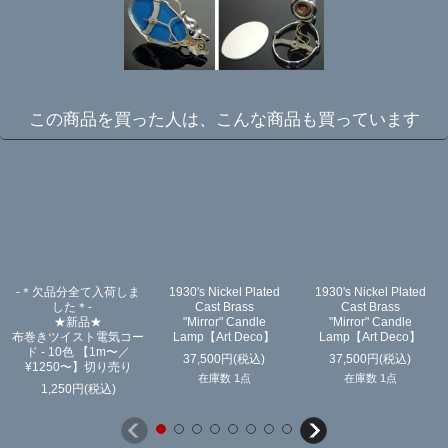
この商品を買った人は、こんな商品も買っています
-＊欠品分全て入荷しま
1930's Nickel Plated
1930's Nickel Plated
した＊-
Cast Brass
Cast Brass
★新品★
"Mirror" Candle
"Mirror" Candle
布巻きツイスト電気コー
Lamp【Art Deco】
Lamp【Art Deco】
ド - 10色 【1m〜／
37,500
円
(税込)
37,500
円
(税込)
¥1250〜】切り売り
在庫数 1点
在庫数 1点
1,250
円
(税込)