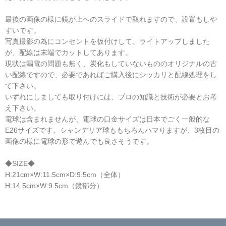
最後の画像の様に鏡が上へのスライドで取れますので、設置もしや
すいです。
写真撮影の為にコンセントを仮付けして、ライトアップしました
が、配線は末端でカットしてあります。
現状は漏電の問題も無く、炭化もしていないもののオリジナルの古
い配線ですので、必要であればご購入後にシッカリと配線処理をし
て下さい。
いずれにしましても取り付けには、プロの知識と技術が必要とお考
え下さい。
電球は含まれませんが、電球の口金サイズは日本でごく一般的な
E26サイズです。シャンデリア球ももちろんハマりますが、3枚目の
画像の様に電球の形で遊んでも良さそうです。
◆SIZE◆
H:21cm×W:11.5cm×D:9.5cm（全体）
H:14.5cm×W:9.5cm（鏡部分）
☆