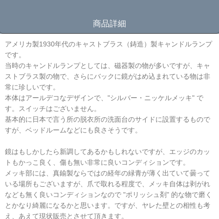
商品詳細
アメリカ製1930年代のキャストブラス（鋳造）製キャンドルランプ
です。
当時のキャンドルランプとしては、磁器製の物が多いですが、キャ
ストブラス製の物で、さらにバックに鏡がはめ込まれている物は非
常に珍しいです。
本体はアールデコなデザインで、"シルバー・ニッケルメッキ" で
す。スイッチはございません。
基本的に日本で言う所の脱衣所の洗面台のサイドに設置するもので
すが、ベッドルームなどにも良さそうです。
鏡はもしかしたら新調してあるかもしれないですが、エッジのカッ
トもかっこ良く、傷も無い非常に良いコンディションです。
メッキ部には、真鍮製ならではの経年の緑青が薄く出ていて曇って
いる場所もございますが、爪で取れる程度で、メッキ自体は剥がれ
なども無く良いコンディションなので "ポリッシュ剤" 的な物で磨く
とかなり綺麗になるかと思います。ですが、ヤレた壁との相性も考
え、あえて現状販売とさせて頂きます。