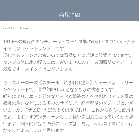
商品詳細
<<↑Click to Zoom >>
1910〜30年代のアンティーク・フランス製の外灯・スワンネックラ
イト（ブラケットランプ）です。
現代でもフランスの古い街では石壁などに普通に設置されてます。
ランプ自体に水の浸入口はございませんので、玄関照明などとして
最適です。スイッチはございません。
今回のホーロー製【スチール - 焼き付け塗装】シェードは、グリー
ンのシェードで、直径約29.5cmとなかなかの大きさです。
経年により、エッジ部分なども含め塗装のカケや割れ（ガラス質の
塗装の為）などによる多少のサビなど、経年程度のダメージはござ
いますが、 "サビ筋" もほどよく出来ており、これからさらに使用す
ると、ますますアンティークらしい良い雰囲気になっていくかと思
います。個人的にはこの手のランプは、見た目がボロボロになれば
なるほどよろしいかと思います。