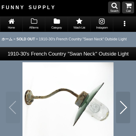
F U N N Y S U P P L Y
Search
Cart
Home
All Items
Category
Watch List
Instagram
ホーム
>
SOLD OUT
>
1910-30's French Country "Swan Neck" Outside Light
1910-30's French Country "Swan Neck" Outside Light