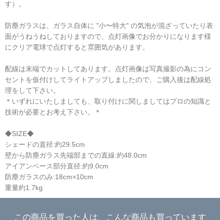
す）。
防塵ガラスは、ガラス自体に "小〜特大" の気泡が混ざっていたり表
面がうねうねしておりますので、点灯画像でお分かりになります様
にクリア電球で点灯すると雰囲気があります。
配線は末端でカットしてあります。点灯画像は写真撮影の為にコン
セントを仮付けしてライトアップしましたので、ご購入後は配線処
理をして下さい。
＊いずれにいたしましても、取り付けに関しましてはプロの知識と
技術が必要とお考え下さい。＊
◆SIZE◆
シェードの直径:約29.5cm
壁から防塵ガラス先端部までの直線:約48.0cm
アイアンベース部分直径:約9.0cm
防塵ガラスのみ:18cm×10cm
重量約1.7kg
この商品を買った人は、こんな商品も買っています