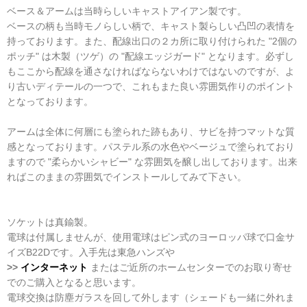
ベース＆アームは当時らしいキャストアイアン製です。
ベースの柄も当時モノらしい柄で、キャスト製らしい凸凹の表情を
持っております。また、配線出口の２カ所に取り付けられた "2個の
ポッチ" は木製（ツゲ）の "配線エッジガード" となります。必ずし
もここから配線を通さなければならないわけではないのですが、よ
り古いディテールの一つで、これもまた良い雰囲気作りのポイント
となっております。
アームは全体に何層にも塗られた跡もあり、サビを持つマットな質
感となっております。パステル系の水色やベージュで塗られており
ますので "柔らかいシャビー" な雰囲気を醸し出しております。出来
ればこのままの雰囲気でインストールしてみて下さい。
ソケットは真鍮製。
電球は付属しませんが、使用電球はピン式のヨーロッパ球で口金サ
イズB22Dです。入手先は東急ハンズや
>>
インターネット
またはご近所のホームセンターでのお取り寄せ
でのご購入となると思います。
電球交換は防塵ガラスを回して外します（シェードも一緒に外れま