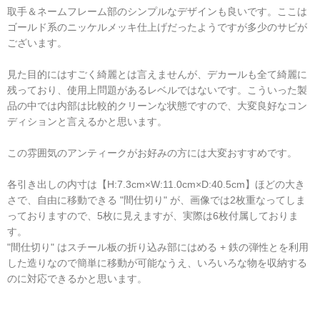
取手＆ネームフレーム部のシンプルなデザインも良いです。ここは
ゴールド系のニッケルメッキ仕上げだったようですが多少のサビが
ございます。
見た目的にはすごく綺麗とは言えませんが、デカールも全て綺麗に
残っており、使用上問題があるレベルではないです。こういった製
品の中では内部は比較的クリーンな状態ですので、大変良好なコン
ディションと言えるかと思います。
この雰囲気のアンティークがお好みの方には大変おすすめです。
各引き出しの内寸は【H:7.3cm×W:11.0cm×D:40.5cm】ほどの大き
さで、自由に移動できる "間仕切り" が、画像では2枚重なってしま
っておりますので、5枚に見えますが、実際は6枚付属しておりま
す。
"間仕切り" はスチール板の折り込み部にはめる + 鉄の弾性とを利用
した造りなので簡単に移動が可能なうえ、いろいろな物を収納する
のに対応できるかと思います。