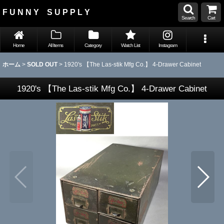
F U N N Y S U P P L Y
Search
Cart
Home
All Items
Category
Watch List
Instagram
ホーム
>
SOLD OUT
>
1920's 【The Las-stik Mfg Co.】 4-Drawer Cabinet
1920's 【The Las-stik Mfg Co.】 4-Drawer Cabinet