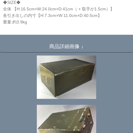
◆SIZE◆
全体 【H:16.5cm×W:24.0cm×D:41cm（ + 取手が1.5cm）】
各引き出しの内寸【H:7.3cm×W:11.0cm×D:40.5cm】
重量:約3.9kg
☆
商品詳細画像 ↓