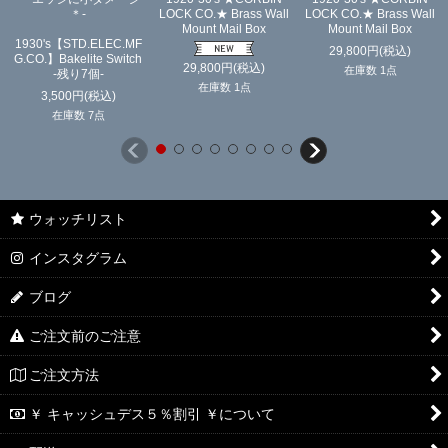
＊-
LOCK CO.★ Brass Wall
LOCK CO.★ Brass Wall
Mount Mail Box
Mount Mail Box
1930's【STD.ELEC.MF
29,800
円
(税込)
G.CO.】Bakelite Switch
29,800
円
(税込)
在庫数 1点
-残り7個-
在庫数 1点
3,500
円
(税込)
在庫数 7点
ウォッチリスト
インスタグラム
ブログ
ご注文前のご注意
ご注文方法
￥ キャッシュデス５％割引 ￥について