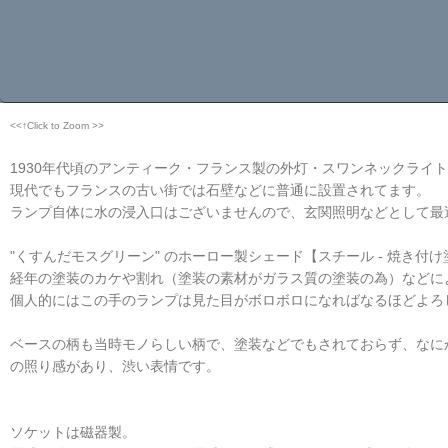
<<↑Click to Zoom >>
1930年代頃のアンティーク・フランス製の外灯・スワンネックライ
現代でもフランスの古い街では石壁などに普通に設置されてます。
ランプ自体に水の浸入口はございませんので、玄関照明などとして最
"くすんだモスグリーン" のホーロー製シェード【スチール - 焼き付
経年の塗装のカケや割れ（塗装の素材がガラス質の塗装の為）などに
個人的にはこの手のランプは見た目がボロボロになればなるほどよろ
ベースの柄も当時モノらしい柄で、塗装などでもされておらず、なに
の照り感があり、渋い表情です。
ソケットは磁器製。