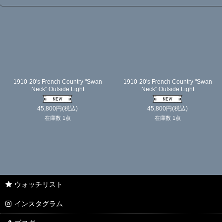
1910-20's French Country "Swan
1910-20's French Country "Swan
Neck" Outside Light
Neck" Outside Light
45,800
円
(税込)
45,800
円
(税込)
在庫数 1点
在庫数 1点
ウォッチリスト
インスタグラム