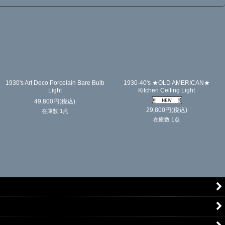
1930's Art Deco Porcelain Bare Bulb
1930-40's ★OLD AMERICAN★
Light
Kitchen Ceiling Light
49,800
円
(税込)
29,800
円
(税込)
在庫数 1点
在庫数 1点