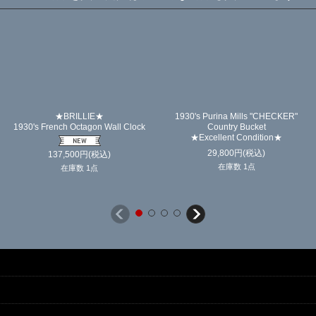
★BRILLIE★
1930's Purina Mills "CHECKER"
1930's French Octagon Wall Clock
Country Bucket
★Excellent Condition★
29,800
円
(税込)
137,500
円
(税込)
在庫数 1点
在庫数 1点