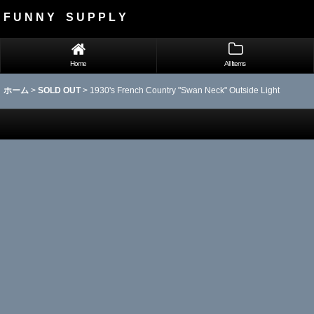
F U N N Y S U P P L Y
Home
All Items
ホーム
>
SOLD OUT
>
1930's French Country "Swan Neck" Outside Light