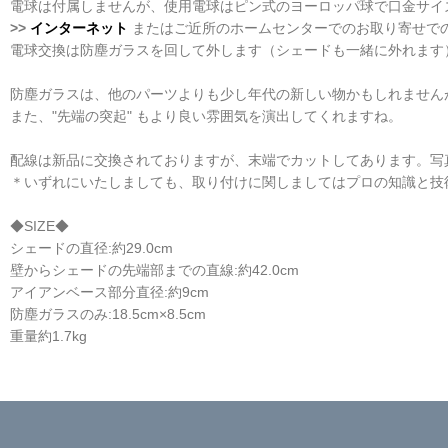
電球は付属しませんが、使用電球はピン式のヨーロッパ球で口金サイズ
>>
インターネット
またはご近所のホームセンターでのお取り寄せで
電球交換は防塵ガラスを回して外します（シェードも一緒に外れます
防塵ガラスは、他のパーツよりも少し年代の新しい物かもしれません
また、"先端の突起" もより良い雰囲気を演出してくれますね。
配線は新品に交換されておりますが、末端でカットしてあります。写
＊いずれにいたしましても、取り付けに関しましてはプロの知識と技
◆SIZE◆
シェードの直径:約29.0cm
壁からシェードの先端部までの直線:約42.0cm
アイアンベース部分直径:約9cm
防塵ガラスのみ:18.5cm×8.5cm
重量約1.7kg
☆