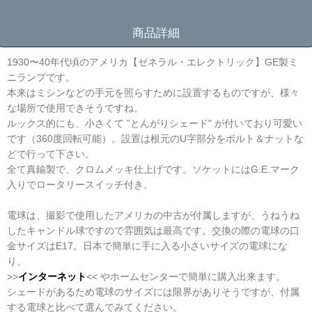
商品詳細
1930〜40年代頃のアメリカ【ゼネラル・エレクトリック】GE製ミ
ニランプです。
本来はミシンなどの手元を照らすために設置するものですが、様々
な場所で使用できそうですね。
ルックス的にも、小さくて ”とんがりシェード" が付いており可愛い
です（360度回転可能）。設置は根元のU字部分をボルト＆ナットな
どで行って下さい。
全て真鍮製で、クロムメッキ仕上げです。ソケットにはG.E.マーク
入りでロータリースイッチ付き。
電球は、撮影で使用したアメリカの中古が付属しますが、うねうね
したキャンドル球ですので雰囲気は最高です。交換の際の電球の口
金サイズはE17。日本で簡単に手に入る小さいサイズの電球にな
り、
>>
インターネット
<< やホームセンターで簡単に購入出来ます。
シェードがあるため電球のサイズには限界がありそうですが、付属
する電球と比べて選んでみてください。