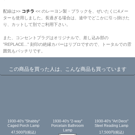
配線は>>
コチラ
<< のレーヨン製・ブラックを、ぜいたくに4メー
ターも使用しました。長過ぎる場合は、途中でどこかに引っ掛けた
り、カットして別でご利用下さい。
また、コンセントプラグはオリジナルで、差し込み部の
"REPLACE..." 刻印の絶縁カバーはリプロですので、トータルでの雰
囲気もバッチリです。
この商品を買った人は、こんな商品も買っています
1930-40's "Shabby"
1930-40's "2-way"
1930-40's "Art Deco"
Caged Porch Lamp
Porcelain Bathroom
Steel Reading Lamp
Lamp
47,500
円
(税込)
17,500
円
(税込)