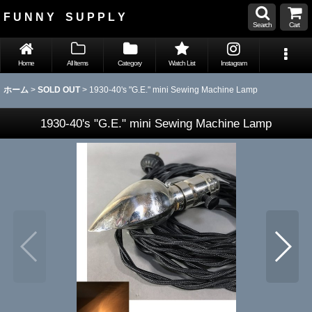
F U N N Y S U P P L Y
Search
Cart
Home
All Items
Category
Watch List
Instagram
ホーム
>
SOLD OUT
>
1930-40's "G.E." mini Sewing Machine Lamp
1930-40's "G.E." mini Sewing Machine Lamp