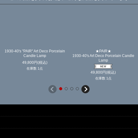
in
1920-30's Art Deco Bathroom Lamp
1920-30's German-Deco "Cast-Iron
★Porcelain ＆ Milk Glass★
Toilet Paper Holder
47,500
円
(税込)
39,800
円
(税込)
在庫数 1点
在庫数 1点