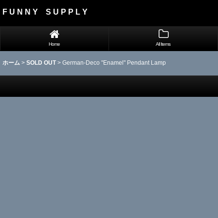
F U N N Y S U P P L Y
Home
All Items
ホーム
>
SOLD OUT
>
German-Deco "Enamel" Pendant Lamp