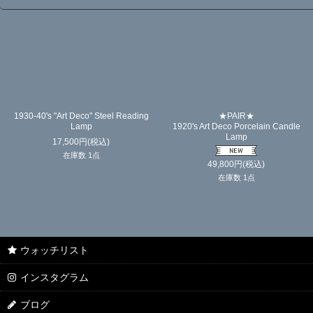
um
🍀Four-leaf Clover🍀
1930-40's "Art Deco" 2-way Porcela
1930's German Art Deco Umbrella
Candle Lamp
Stand
25,000
円
(税込)
在庫数 1点
35,000
円
(税込)
在庫数 1点
ウォッチリスト
インスタグラム
ブログ