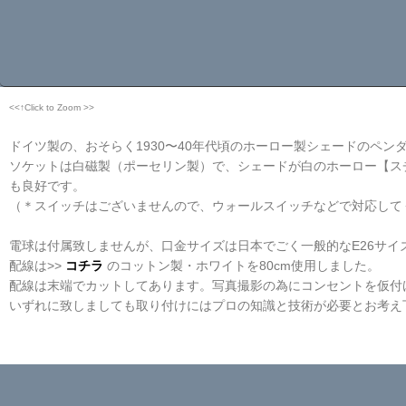
<<↑Click to Zoom >>
ドイツ製の、おそらく1930〜40年代頃のホーロー製シェードのペン
ソケットは白磁製（ポーセリン製）で、シェードが白のホーロー【スチ
も良好です。
（＊スイッチはございませんので、ウォールスイッチなどで対応して
電球は付属致しませんが、口金サイズは日本でごく一般的なE26サイ
配線は>>
コチラ
のコットン製・ホワイトを80cm使用しました。
配線は末端でカットしてあります。写真撮影の為にコンセントを仮付
いずれに致しましても取り付けにはプロの知識と技術が必要とお考え
☆