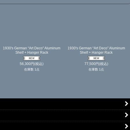
"
★Dead-Stock★
1930's Nickel Plated Cast Brass
1930-40's "German-Deco" Toilet Paper
"Mirror" Candle Lamp【Art Deco】
Holder
37,500
円
(税込)
在庫数 1点
16,800
円
(税込)
在庫数 1点