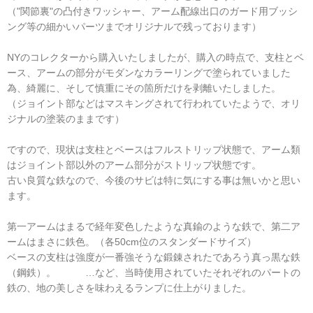
（"関節裏"の凸付きワッシャー、アーム配線出口のガード用ブッシ
ング等の細かいパーツまでオリジナルで残っております）
NYのコレクターから購入いたしましたが、購入の時点で、支柱とベ
ース、アームの部分がモダンなカラーリングで塗られていました
為、綺麗に、そして慎重にその箇所だけを剥離いたしました。
（ジョイント部などはマスキングされて行われていたようで、オリ
ジナルの塗装のままです）
ですので、現状は支柱とベースはフルストリップ状態で、アーム類
はジョイント部以外のアーム部分がストリップ状態です。
古い良質な鉄なので、今後のサビは特に気にする事は無いかと思い
ます。
第一アームはまるで経年変色したような真鍮のような鉄で、第二ア
ームはまさに鉄色。（各50cm位のスタンダードサイズ）
ベースの支柱は強度が一番強そうな鍛錬されたであろう真っ黒な鉄
（鋼鉄）。 …など、当時使用されていたそれぞれのパートの
鉄の、地の美しさを味わえるランプに仕上がりました。