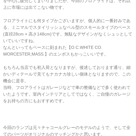
を中心に販売してまいりましたが、今回のフロアライトは、それ以
上に市場には出てこない物です。
フロアライトにも何タイプかございますが、個人的に一番好みであ
る、ミニマルでスタイリッシュなベル型のスモールタイプのベース
(直径28cm × 高さ148cm)です。無駄なデザインがなくシュッとして
いていいですね。
なんといってもベースに刻まれた【O.C.WHITE CO.
WORCESTER,MASS.】のエンボスもかっこいいです。
もちろん当店でも初入荷となりますが、後述しております通り、細
かいディテールで見てもナカナカ珍しい個体となりますので、この
機会に是非。
当時、フロアライトはガレージなどで車の整備などで多く使われて
いたようです。室内インテリアとしてではなく、ご自慢のガレージ
をお持ちの方にもおすすめです。
今回のランプは元々チャコールグレーのモデルのようで、そして全
てのパーツがオリジナルのマッチングかと思います。