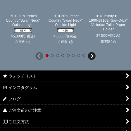
1910-20's French
1910-20's French
★ ∞ Infinity★
Country "Swan Neck"
Country "Swan Neck"
1900-1910's "San-O-La"
Outside Light
Outside Light
Victorian Toilet Paper
Holder
37,500
円
(税込)
45,800
円
(税込)
45,800
円
(税込)
在庫数 1点
在庫数 1点
在庫数 1点
ウォッチリスト
インスタグラム
ブログ
ご注文前のご注意
ご注文方法