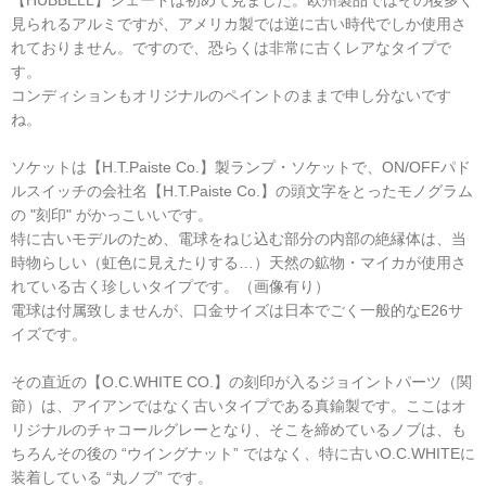
見られるアルミですが、アメリカ製では逆に古い時代でしか使用さ
れておりません。ですので、恐らくは非常に古くレアなタイプで
す。
コンディションもオリジナルのペイントのままで申し分ないです
ね。
ソケットは【H.T.Paiste Co.】製ランプ・ソケットで、ON/OFFパド
ルスイッチの会社名【H.T.Paiste Co.】の頭文字をとったモノグラム
の "刻印" がかっこいいです。
特に古いモデルのため、電球をねじ込む部分の内部の絶縁体は、当
時物らしい（虹色に見えたりする…）天然の鉱物・マイカが使用さ
れている古く珍しいタイプです。（画像有り）
電球は付属致しませんが、口金サイズは日本でごく一般的なE26サ
イズです。
その直近の【O.C.WHITE CO.】の刻印が入るジョイントパーツ（関
節）は、アイアンではなく古いタイプである真鍮製です。ここはオ
リジナルのチャコールグレーとなり、そこを締めているノブは、も
ちろんその後の “ウイングナット” ではなく、特に古いO.C.WHITEに
装着している “丸ノブ” です。