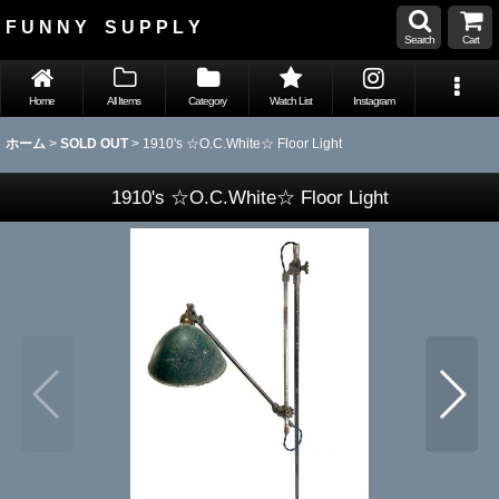
F U N N Y S U P P L Y
Search
Cart
Home
All Items
Category
Watch List
Instagram
ホーム
>
SOLD OUT
>
1910's ☆O.C.White☆ Floor Light
1910's ☆O.C.White☆ Floor Light