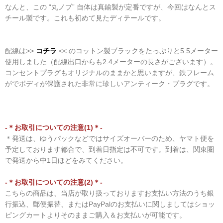
なんと、この “丸ノブ” 自体は真鍮製が定番ですが、今回はなんとス
チール製です。これも初めて見たディテールです。
配線は>>
コチラ
<< のコットン製ブラックをたっぷりと5.5メーター
使用しました（配線出口からも2.4メーターの長さがございます）。
コンセントプラグもオリジナルのままかと思いますが、鉄フレーム
がでボディが保護された非常に珍しいアンティーク・プラグです。
-＊お取引についての注意(1)＊-
＊発送は、ゆうパックなどではサイズオーバーのため、ヤマト便を
予定しております都合で、到着日指定は不可です。到着は、関東圏
で発送から中1日ほどをみてください。
-＊お取引についての注意(2)＊-
こちらの商品は、当店が取り扱っておりますお支払い方法のうち銀
行振込、郵便振替、またはPayPalのお支払いに関しましてはショッ
ピングカートよりそのままご購入＆お支払いが可能です。