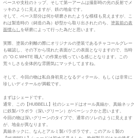
ベースや支柱のトップ、そして第一アームは撮影時の光の反射でメ
ッキのように見えますが、鉄の地金です。
そして、ベース部分は何か研磨されたような模様も見えますが、こ
れは製造時の（鋳造の為）砂型から取り出されたのち、
塗装前の表
面慣らし
を研磨によって行った為だと思います。
実際、塗装の剥離の際にオリジナルの塗装であるチャコールグレー
も確認し、その下から現れた表面がこの表面となりますので、当時
の ”O.C.WHITE 職人" の作業が残っている感じとなります。この
荒々しさも全体的な雰囲気にマッチしてますね。
そして、今回の物は私自身初見となるディテール、もしくは非常に
珍しいディテールが満載です。
まずはシェードです。
通常、この【HUBBELL】社のシェードはオール真鍮か、真鍮ネック
に鉄製パラボラ（深いグリーン）がベーシックかと思います。
今回の物は深いグリーンのタイプで、通常のソレのように見えます
が、地金が異なります。
真鍮ネックに、なんとアルミ製パラボラです。このアルミ製の
【HUBBELL】シェードは初めて見ました。欧州製品ではその後多く