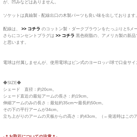
が、凹みなどはありません。
ソケットは真鍮製 - 配線出口の木製パーツも良い味を出しておりま
配線は、
>> コチラ
のコットン製・ダークブラウンをたっぷりと5メ
さらにコンセントプラグは
>> コチラ
黒色樹脂の、アメリカ製の新品で
と思います。
電球は付属しませんが、使用電球はピン式のヨーロッパ球で口金サイズ
◆SIZE◆
シェード 直径：約20cm。
シェード直近の最短アームの長さ：約19cm。
伸縮アームのみの長さ：最短約35cm〜最長約50cm。
その下の平行アームが34cm。
立ち上がりのアームの天板からの高さ：約43cm。（←発送時はこの
-＊お取引についての注意＊-