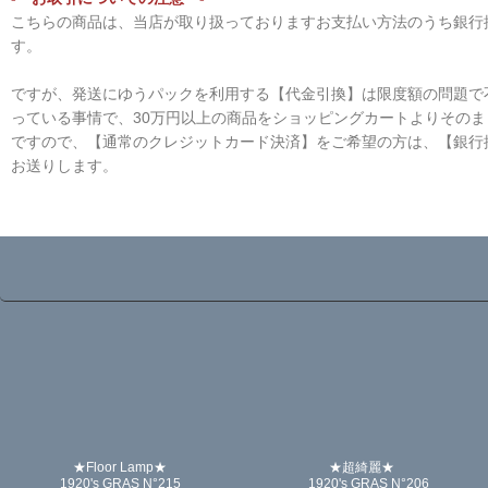
こちらの商品は、当店が取り扱っておりますお支払い方法のうち銀行振込
す。
ですが、発送にゆうパックを利用する【代金引換】は限度額の問題で不
っている事情で、30万円以上の商品をショッピングカートよりその
ですので、【通常のクレジットカード決済】をご希望の方は、【銀行
お送りします。
☆
★Floor Lamp★
★超綺麗★
1920's GRAS N°215
1920's GRAS N°206