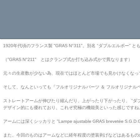
1920年代頃のフランス製 "GRAS N°311"。別名 “ダブルエル
（"GRAS N°211" とはクランプ式か打ち込み式かで異なります）
元々の生産数が少ない為、現在ではほとんど市場でも見かけなくなって
そして、なんといっても『フルオリジナルパーツ ＆ フルオリジナル
ストレートアームが伸びたり縮んだり、上がったり下がったり、 “ダ
デザイン的にも優れており、これぞ究極の機能美といった感じですね
アームには深くシッカリと "Lampe ajustable GRAS brev
また、今回のものはアームなどに経年程度の塗装剥げなどはあるもの