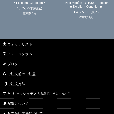
-＊Excellent Condition＊-
+ "Petit Modèle" N°1056 Reflector
★Excellent Condition★
1,575,000
円
(税込)
1,417,500
円
(税込)
在庫数 1点
在庫数 1点
ウォッチリスト
インスタグラム
ブログ
ご注文前のご注意
ご注文方法
￥ キャッシュデス５％割引 ￥について
配送について
お支払い方法について