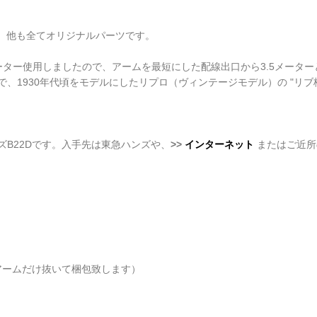
す。他も全てオリジナルパーツです。
ーター使用しましたので、アームを最短にした配線出口から3.5メータ
、1930年代頃をモデルにしたリプロ（ヴィンテージモデル）の "リブ柄
B22Dです。入手先は東急ハンズや、
>>
インターネット
またはご近所
アームだけ抜いて梱包致します）