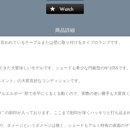
商品詳細
ボー” とも言われているテーブルまたは壁に取り付けるタイプのランプです。
グラ
きた大変珍しいモデルです。シェードも希少な円錐型のN°1055です
ペイント』の大変良好なコンディションです。
ブルエルボー” 部で水平にくるくる動くので、実際の使い勝手も大変良
。
etée S.G.D.G." の刻印が入っております。ここまで刻印が深くハッキリと
の、ダメージというダメージは無く、シェードもアルミ特有の表面のザ