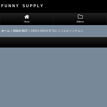
F U N N Y S U P P L Y
Home
All Items
ホーム
>
SOLD OUT
>
1920's GRAS N°311 ☆フルオリジナル☆