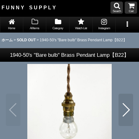
F U N N Y S U P P L Y
Search
Cart
Home
All Items
Category
Watch List
Instagram
ホーム
>
SOLD OUT
>
1940-50's "Bare bulb" Brass Pendant Lamp【B22】
1940-50's "Bare bulb" Brass Pendant Lamp【B22】