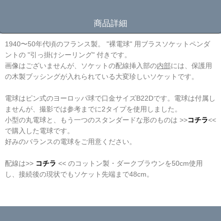
商品詳細
1940〜50年代頃のフランス製。 "裸電球" 用ブラスソケットペンダ
ントの "引っ掛けシーリング" 付きです。
画像はございませんが、ソケットの配線挿入部の
内部
には、保護用
の木製ブッシングが入れられている大変珍しいソケットです。
電球はピン式のヨーロッパ球で口金サイズB22Dです。電球は付属し
ませんが、撮影では参考までに2タイプを使用しました。
小型の丸電球と、もう一つのスタンダードな形のものは >>
コチラ
<<
で購入した電球です。
好みのバランスの電球をご用意ください。
配線は>>
コチラ
<< のコットン製・ダークブラウンを50cm使用
し、接続後の現状でもソケット先端まで48cm。
☆