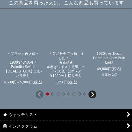
この商品を買った人は、こんな商品も買っています
-＊ブラック再入荷＊-
-＊欠品分全て入荷しま
1930's Art Deco
した＊-
Porcelain Bare Bulb
1930's "SNAPIT"
★新品★
Light
Bakelite Switch
布巻きツイスト電気コー
49,800
円
(税込)
【DEAD STOCK】2色 -
ド - 10色 【1m〜／
在庫数 1点
バラ売り
¥1250〜】切り売り
4,500
円
～5,980
円
(税込)
1,250
円
(税込)
ウォッチリスト
インスタグラム