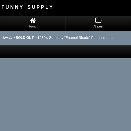
F U N N Y S U P P L Y
Home
All Items
ホーム
>
SOLD OUT
>
1930's Germany "Enamel Shade" Pendant Lamp