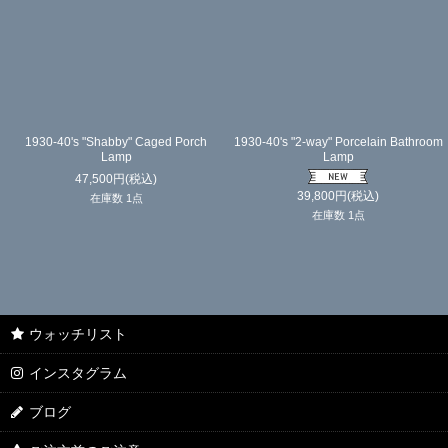
1930-40's "Shabby" Caged Porch
1930-40's "2-way" Porcelain Bathroom
Lamp
Lamp
47,500
円
(税込)
39,800
円
(税込)
在庫数 1点
在庫数 1点
ウォッチリスト
インスタグラム
ブログ