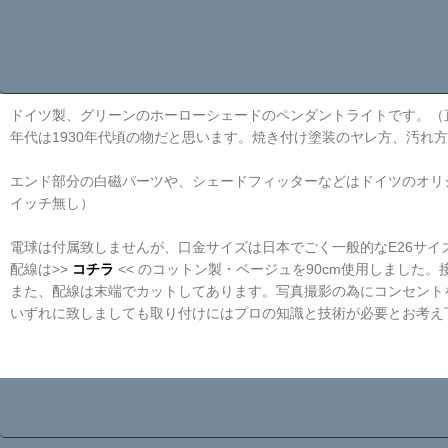
ドイツ製、グリーンのホーローシェードのペンダントライトです。（直
年代は1930年代頃の物だと思います。焼き付け塗装のヤレ方、汚れ
エンド部分の白磁パーツや、シェードフィッターなどはドイツのオリジ
イッチ無し）
電球は付属致しませんが、口金サイズは日本でごく一般的なE26サイ
配線は>>
コチラ
<< のコットン製・ベージュを90cm使用しました
また、配線は末端でカットしてあります。写真撮影の為にコンセントを
いずれに致しましても取り付けにはプロの知識と技術が必要とお考え
☆