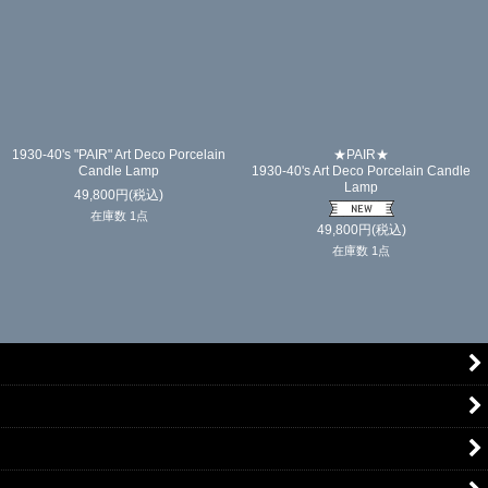
1930-40's "PAIR" Art Deco Porcelain
★PAIR★
Candle Lamp
1930-40's Art Deco Porcelain Candle
Lamp
49,800
円
(税込)
在庫数 1点
49,800
円
(税込)
在庫数 1点