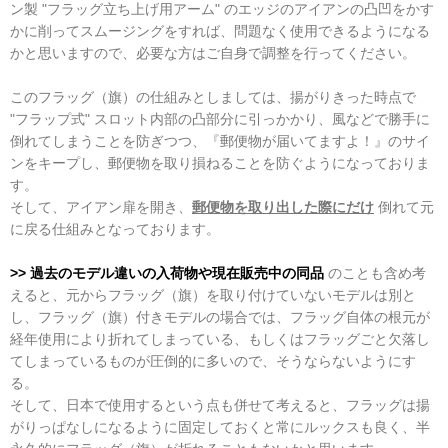
ン製 "フラッグ立ち上げ用アーム" のエッジのアイアンの凸凹をかす
かに削ってスムージングをすれば、問題なく使用できるようになる
かと思いますので、必要な方はご自身で調整を行ってください。
このフラッグ（旗）の仕組みとしましては、揚がりきった時点で
"フラップ式" スロット内部の凸部分に引っかかり、風などで勝手に
倒れてしまうことを防ぎつつ、『郵便物が届いてますよ！』のサイ
ンをキープし、郵便物を取り損ねることを防ぐようになっておりま
す。
そして、アイアン扉を開き、
郵便物を取り出した際にだけ
倒れて元
に戻る仕組みとなっております。
>> 過去のモデル違いの入荷物や現在販売中の同品
のことも含め考
えると、元からフラッグ（旗）を取り付けていないモデルは別と
し、フラッグ（旗）付きモデルの場合では、フラッグ自体の根元が
経年使用により折れてしまっている、もしくはフラッグごと欠落し
てしまっているものが圧倒的に多いので、そうならないようにす
る。
そして、日本で使用するという点も併せて考えると、フラッグは揚
がりっぱなしになるように固定しておくと常にルックスも良く、半