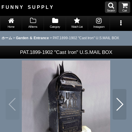
F U N N Y S U P P L Y
Search
Cart
Home
All Items
Category
Watch List
Instagram
ホーム
>
Garden ＆ Entrance
>
PAT.1899-1902 "Cast Iron" U.S.MAIL BOX
PAT.1899-1902 "Cast Iron" U.S.MAIL BOX