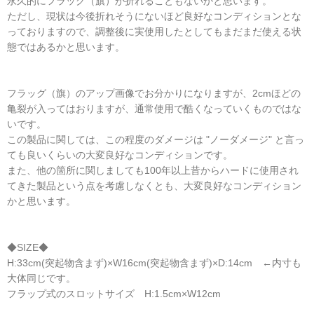
永久的にフラッグ（旗）が折れることもないかと思います。
ただし、現状は今後折れそうにないほど良好なコンディションとな
っておりますので、調整後に実使用したとしてもまだまだ使える状
態ではあるかと思います。
フラッグ（旗）のアップ画像でお分かりになりますが、2cmほどの
亀裂が入ってはおりますが、通常使用で酷くなっていくものではな
いです。
この製品に関しては、この程度のダメージは "ノーダメージ" と言っ
ても良いくらいの大変良好なコンディションです。
また、他の箇所に関しましても100年以上昔からハードに使用され
てきた製品という点を考慮しなくとも、大変良好なコンディション
かと思います。
◆SIZE◆
H:33cm(突起物含まず)×W16cm(突起物含まず)×D:14cm ←内寸も
大体同じです。
フラップ式のスロットサイズ H:1.5cm×W12cm