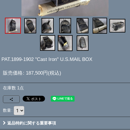
PAT.1899-1902 "Cast Iron" U.S.MAIL BOX
販売価格
:
187,500
円
(税込)
在庫数 1点
数量
:
返品特約に関する重要事項