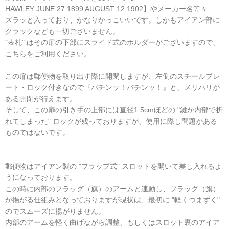
HAWLEY JUNE 27 1899 AUGUST 12 1902】やメーカー名等々…
ズラッと入っており、かなりかっこいいです。しかもアイアン部に
クラックなども一切ございません。
"表札" はその扉の下部にスライド式のホルダーがございますので、
こちらをご利用ください。
この扉は郵便物を取り出す際に開閉しますが、左側のスチールプレ
ート・ロック付きなので『バチンッ！バチンッ！』と、メリハリが
ある開閉が行えます。
そして、この扉の引き手の上部には直径1.5cmほどの "鍵が内部で折
れてしまった" ロックが残っておりますが、使用に際し問題がある
ものではないです。
郵便物はアイアン製の "フラップ式" スロットを開いて差し入れるよ
うになっております。
この時に内部のフラッグ（旗）のアームと連動し、フラッグ（旗）
が揚がる仕組みとなっておりますが現状は、最初に "軽くつまずく"
のでスムーズに揚がりません。
内部のアームを軽く曲げながら調整、もしくはスロット裏のアイア