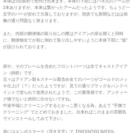
本体は3点留めで壁付け出来ます。本体の下部にはバネ式のアームが
2本ありますが、本来は繋がったアームだったようです。ちょうど一
文字のバーが折れて欠落しておりますが、現状でも新聞などはは画
像の通り問題なく挟まります。
また、内部の郵便物の取り出しの際はアイアンの扉を開くと同時
に、郵便物全てが前に倒れて取り出しやすいように本体下部に "坂"
が設けられております。
扉や、そのフレームを含めたフロントパーツは全てキャストアイア
ン（鋳鉄）です。
元々はアイアン製＆スチール製含め全てのパーツがゴールドのメッ
キ仕上げ（？）だったようですが、見ての通りブラックをハンドペ
イントで塗られて使用されたようで、この重厚感です。アンティー
ク物でないと絶対に出せないですね。
中途半端にクリーニングするとかっこ悪くなる為、あえて "手撫で
クリーニング" でとどめておきました。出来ればこのままの雰囲気
でインストールしてみて下さい。
扉にはエンボスマーク（浮き文字）で【PATENTED BATES-