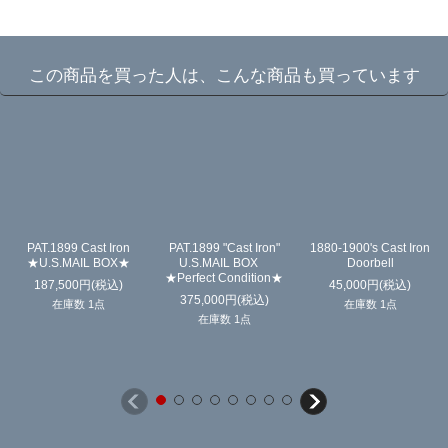
☆
この商品を買った人は、こんな商品も買っています
PAT.1899 Cast Iron
PAT.1899 "Cast Iron"
1880-1900's Cast Iron
★U.S.MAIL BOX★
U.S.MAIL BOX
Doorbell
★Perfect Condition★
187,500
円
(税込)
45,000
円
(税込)
375,000
円
(税込)
在庫数 1点
在庫数 1点
在庫数 1点