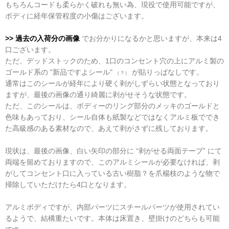
もちろんコードも柔らかく破れも無い為、現役で使用可能ですが、
ボディに経年保管程度の小傷はございます。
>> 過去の入荷分の画像
でお分かりになるかと思いますが、本来は4
口ございます。
ただ、デッドストックのため、1口のコンセント穴の上にアルミ製の
ゴールド系の "新品ですよシール"
が貼りっぱなしです。
（？）
通常はこのシールが経年により硬く剥がしずらい状態となっており
ますが、最後の画像の通り綺麗に剥がせそうな状態です。
ただ、このシールは、ボディーのリング部分のメッキのゴールドと
色味もあっており、シール自体も紙製などではなくアルミ板ででき
た高級感のある素材なので、あえて剥がさずに残しております。
現状は、最後の画像、白い矢印の部分に “剥がせる両面テープ” にて
両端を留めておりますので、このアルミシールが必要なければ、剥
がしてコンセント口に入っている古い樹脂？を爪楊枝のような物で
掃除していただけたら4口となります。
アルミボディですが、内部パーツにスチールパーツが使用されてい
るようで、結構重たいです。本体は床置き、壁掛けのどちらも可能