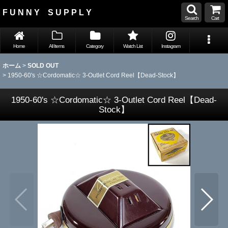
F U N N Y S U P P L Y
Search
Cart
Home
All Items
Category
Watch List
Instagram
ホーム
>
SOLD OUT
>
1950-60's ☆Cordomatic☆ 3-Outlet Cord Reel【Dead-Stock】
1950-60's ☆Cordomatic☆ 3-Outlet Cord Reel【Dead-
Stock】