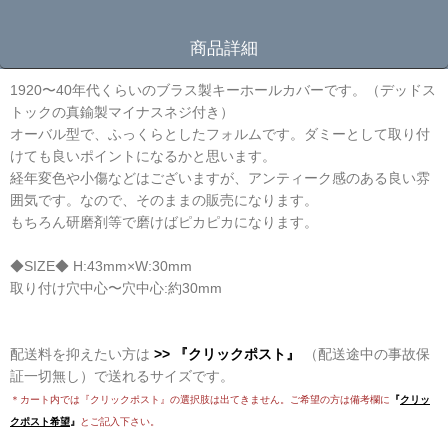
商品詳細
1920〜40年代くらいのブラス製キーホールカバーです。（デッドス
トックの真鍮製マイナスネジ付き）
オーバル型で、ふっくらとしたフォルムです。ダミーとして取り付
けても良いポイントになるかと思います。
経年変色や小傷などはございますが、アンティーク感のある良い雰
囲気です。なので、そのままの販売になります。
もちろん研磨剤等で磨けばピカピカになります。
◆SIZE◆ H:43mm×W:30mm
取り付け穴中心〜穴中心:約30mm
配送料を抑えたい方は
>> 『クリックポスト』
（配送途中の事故保
証一切無し）で送れるサイズです。
＊カート内では『クリックポスト』の選択肢は出てきません。ご希望の方は備考欄に
『
クリッ
クポスト希望
』
とご記入下さい。