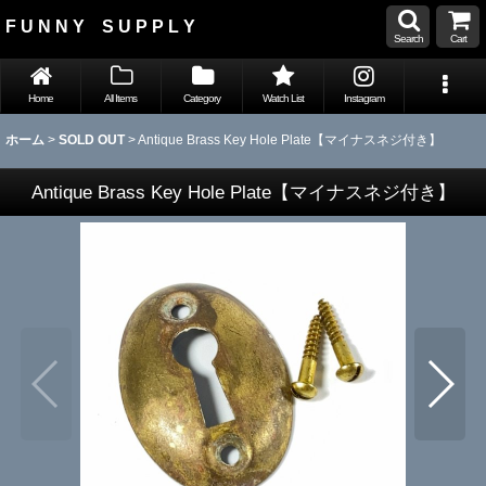
F U N N Y S U P P L Y
Search
Cart
Home
All Items
Category
Watch List
Instagram
ホーム
>
SOLD OUT
>
Antique Brass Key Hole Plate【マイナスネジ付き】
Antique Brass Key Hole Plate【マイナスネジ付き】