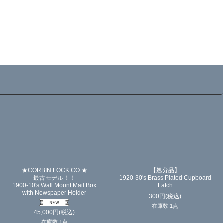
★CORBIN LOCK CO.★
【処分品】
最古モデル！！
1920-30's Brass Plated Cupboard
1900-10's Wall Mount Mail Box
Latch
with Newspaper Holder
300
円
(税込)
在庫数 1点
45,000
円
(税込)
在庫数 1点