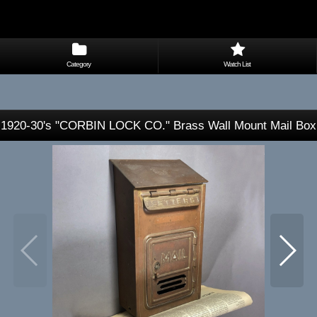
Category
Watch List
1920-30's "CORBIN LOCK CO." Brass Wall Mount Mail Box