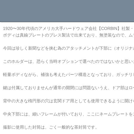
1920〜30年代頃のアメリカ大手ハードウェア会社【CORBIN】社
ボディは真鍮プレートのプレス製法で出来ており、無塗装なので、ム
今回は珍しく新聞などを挟む為のアタッチメントが下部に（オリジナ
このホルダーは、恐らく当時オプションで選べたのではないかと思い
軽量ボディながら、補強も考えたパーツ構造となっており、ガッチリし
鍵は付属しておりませんが通常の開閉には問題ないうえ、ドア部はロ
背中の大きな楕円形の穴は玄関ドア用としても使用できるように開け
中央下部には、細いフレームが付いており、ここにネームプレートを
撮影に使用した封筒は、ごく一般的な茶封筒です。