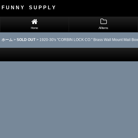
F U N N Y S U P P L Y
Home
All Items
ホーム
>
SOLD OUT
>
1920-30's "CORBIN LOCK CO." Brass Wall Mount Mail Box