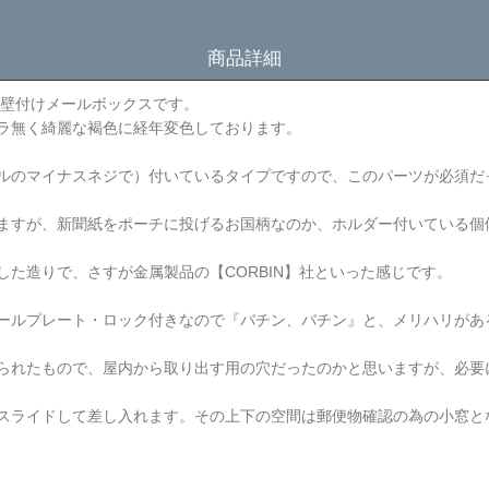
商品詳細
製・壁付けメールボックスです。
ラ無く綺麗な褐色に経年変色しております。
ルのマイナスネジで）付いているタイプですので、このパーツが必須だ
ますが、新聞紙をポーチに投げるお国柄なのか、ホルダー付いている個
た造りで、さすが金属製品の【CORBIN】社といった感じです。
ールプレート・ロック付きなので『バチン、バチン』と、メリハリがあ
られたもので、屋内から取り出す用の穴だったのかと思いますが、必要
スライドして差し入れます。その上下の空間は郵便物確認の為の小窓と