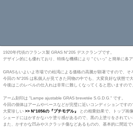
1920年代頃のフランス製 GRAS N°205 デスクランプです。
グラ LAM
デザイン的にも優れており、特殊な機構により "ぐいっ" と簡単に
GRASもいよいよ市場での枯渇による価格の高騰が顕著ですので、
今回の N°205 は私個人が見てきた同物の中でも、大変良好な状態
今後はこのレベルの仕入れは非常に難しくなってくると思いますので
アーム刻印は "Lampe ajustable GRAS brevetée S.G.D.G." です。
今回の個体はアームやベースなどが完璧に近いコンディションですので
大変珍しい
>> N°1056の『プチモデル』
との相乗効果で、トップ画
シェードにはかすかなハケ塗り感があるので、黒の上塗りをされてい
また、かすかな凹みやスクラッチ傷などあるものの、基本的に間近で