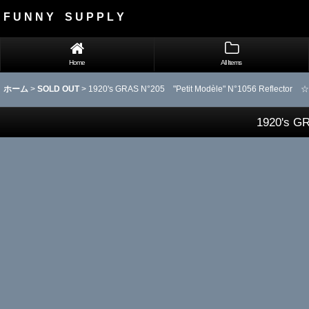
F U N N Y S U P P L Y
Home
All Items
ホーム
>
SOLD OUT
>
1920's GRAS N°205 "Petit Modèle" N°1056 Reflector ☆
1920's GR