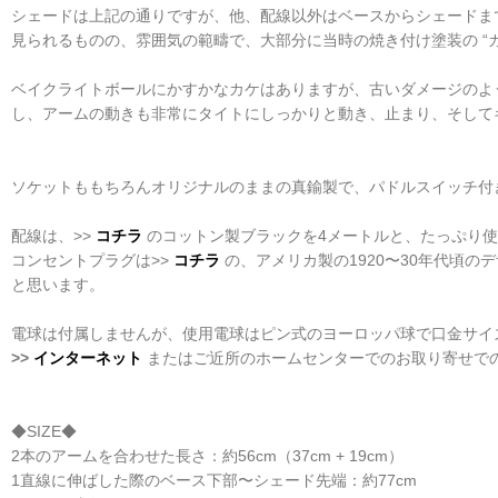
シェードは上記の通りですが、他、配線以外はベースからシェードま
見られるものの、雰囲気の範疇で、大部分に当時の焼き付け塗装の “
ベイクライトボールにかすかなカケはありますが、古いダメージのよう
し、アームの動きも非常にタイトにしっかりと動き、止まり、そして
ソケットももちろんオリジナルのままの真鍮製で、パドルスイッチ付き
配線は、>>
コチラ
のコットン製ブラックを4メートルと、たっぷり使
コンセントプラグは>>
コチラ
の、アメリカ製の1920〜30年代頃
と思います。
電球は付属しませんが、使用電球はピン式のヨーロッパ球で口金サイズ
>>
インターネット
またはご近所のホームセンターでのお取り寄せで
◆SIZE◆
2本のアームを合わせた長さ：約56cm（37cm + 19cm）
1直線に伸ばした際のベース下部〜シェード先端：約77cm