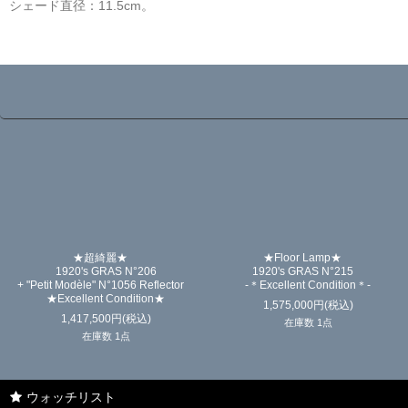
シェード直径：11.5cm。
☆
★超綺麗★
★Floor Lamp★
1920's GRAS N°206
1920's GRAS N°215
+ "Petit Modèle" N°1056 Reflector
-＊Excellent Condition＊-
★Excellent Condition★
1,575,000
円
(税込)
1,417,500
円
(税込)
在庫数 1点
在庫数 1点
ウォッチリスト