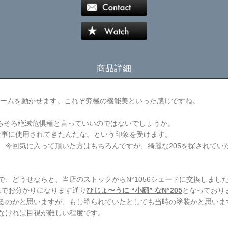
商品詳細
P LAMPE
各アームを動かせます。これぞ究極の機能美といった感じですね。
そろそろ絶滅危惧種と言っていいのではないでしょうか。
で大事に使用されてきたんだな。という印象を受けます。
、今回気に入って頂いた方はもちろんですが、綺麗な205を探されてい
、どうせならと、当店のストックからN°1056シェードに交換しまし
像でお分かりになります通り
ひじょ〜うに “小顔” なN°205
となっており
るのかと思いますが、もし塗られていたとしても当時の塗装かと思いま
なければ目視が難しい程度です。