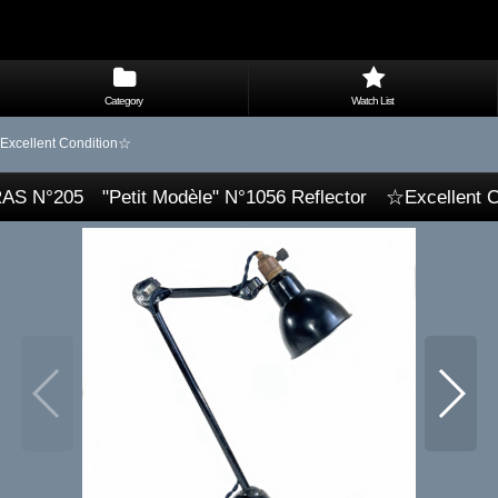
Category
Watch List
Excellent Condition☆
AS N°205 "Petit Modèle" N°1056 Reflector ☆Excellent 