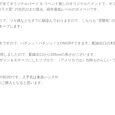
で全てオリジナルパーツ ＆ リペント無しのオリジナルペイントで、オ
ガラス質” の光沢がまだ残る、経年最低レベルのダメージです。
で、ツヤ感などもすでに馴染んでおりますので、こちらも “雰囲気” 
キープします。
ですので、パチンッ！パチンッ！とON/OFFできます。配線出口の
用しましたので、配線出口から335cmの長さがございます。
のデザインをモチーフにしたリプロで、（アメリカでは）当時ものらしい 
B22Dです。入手先は東急ハンズや
のご購入となると思います。