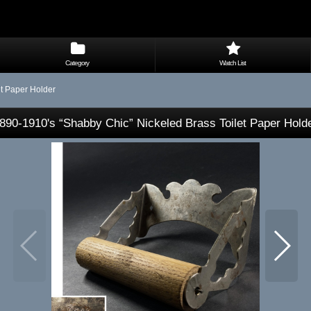
Category
Watch List
et Paper Holder
890-1910's “Shabby Chic” Nickeled Brass Toilet Paper Hold