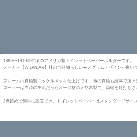
1890〜1910年代頃のアメリカ製トイレットペーパーホルダーです。
メーカー【WILWEAR】社の当時物らしいモノグラムデザインが良い
フレームは真鍮製ニッケルメッキ仕上げです。地の真鍮も経年で所々
ローラーは当時の主流だったオーク材の天然木製で、両端を釘打ちさ
2点留めで簡単に設置でき、トイレットペーパーはスタンダードサイ
☆