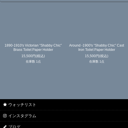
1890-1910's Victorian “Shabby Chic”
Around -1900's “Shabby Chic” Cast
Brass Toilet Paper Holder
Iron Toilet Paper Holder
15,500
円
(税込)
15,500
円
(税込)
在庫数 1点
在庫数 1点
ウォッチリスト
インスタグラム
ブログ