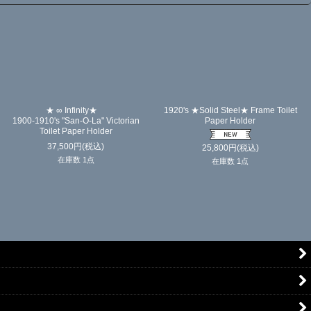
★ ∞ Infinity★
1920's ★Solid Steel★ Frame Toilet
1900-1910's "San-O-La" Victorian
Paper Holder
Toilet Paper Holder
37,500
円
(税込)
25,800
円
(税込)
在庫数 1点
在庫数 1点