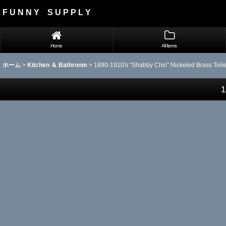
F U N N Y S U P P L Y
Home
All Items
ホーム
>
Kitchen ＆ Bathroom
>
1890-1910's “Shabby Chic” Nickeled Brass Toil
1