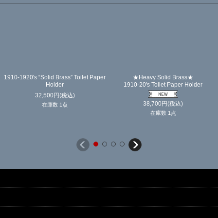
1910-1920's “Solid Brass” Toilet Paper
★Heavy Solid Brass★
Holder
1910-20's Toilet Paper Holder
32,500
円
(税込)
38,700
円
(税込)
在庫数 1点
在庫数 1点