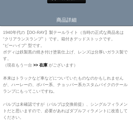
商品詳細
1940年代の【DO-RAY】製テールライト（当時の正式な商品名は
“クリアランスランプ” ）です。箱付きデッドストックです。
“ビーハイブ” 型です。
ボディは鉄製黒の焼き付け塗装仕上げ、レンズは分厚いガラス製で
す。
（現在もう一台
>> 在庫
がございます）
本来はトラックなど車などについていたものなのかもしれません
が、ハーレーの、ボバー系、チョッパー系カスタムバイクのテール
ランプにもってこいですね。
バルブは未確認ですが（バルブは交換前提）、シングルフィラメン
トだと思いますので、必要があればダブルフィラメントに改造して
ください。