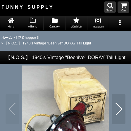
F U N N Y S U P P L Y
Search
Cart
Home
All Items
Category
Watch List
Instagram
ホーム
>
I ♡ Chopper !!
>
【N.O.S.】 1940's Vintage "Beehive" DORAY Tail Light
【N.O.S.】 1940's Vintage "Beehive" DORAY Tail Light