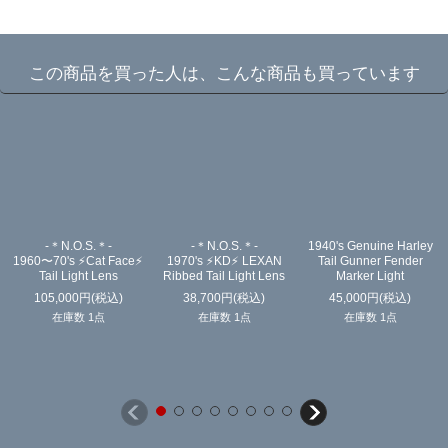
☆
この商品を買った人は、こんな商品も買っています
-＊N.O.S.＊-
-＊N.O.S.＊-
1940's Genuine Harley
1960〜70's ⚡️Cat Face⚡️
1970's ⚡️KD⚡️ LEXAN
Tail Gunner Fender
Tail Light Lens
Ribbed Tail Light Lens
Marker Light
105,000
円
(税込)
38,700
円
(税込)
45,000
円
(税込)
在庫数 1点
在庫数 1点
在庫数 1点