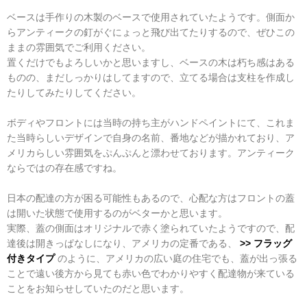
ベースは手作りの木製のベースで使用されていたようです。側面か
らアンティークの釘がぐにょっと飛び出てたりするので、ぜひこの
ままの雰囲気でご利用ください。
置くだけでもよろしいかと思いますし、ベースの木は朽ち感はある
ものの、まだしっかりはしてますので、立てる場合は支柱を作成し
たりしてみたりしてください。
ボディやフロントには当時の持ち主がハンドペイントにて、これま
た当時らしいデザインで自身の名前、番地などが描かれており、ア
メリカらしい雰囲気をぷんぷんと漂わせております。アンティーク
ならではの存在感ですね。
日本の配達の方が困る可能性もあるので、心配な方はフロントの蓋
は開いた状態で使用するのがベターかと思います。
実際、蓋の側面はオリジナルで赤く塗られていたようですので、配
達後は開きっぱなしになり、アメリカの定番である、
>> フラッグ
付きタイプ
のように、アメリカの広い庭の住宅でも、蓋が出っ張る
ことで遠い後方から見ても赤い色でわかりやすく配達物が来ている
ことをお知らせしていたのだと思います。