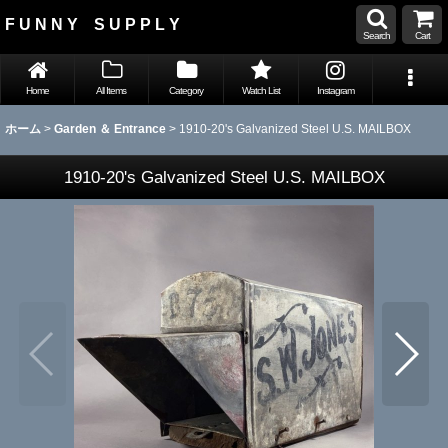
F U N N Y S U P P L Y
Search
Cart
Home
All Items
Category
Watch List
Instagram
ホーム
>
Garden ＆ Entrance
>
1910-20's Galvanized Steel U.S. MAILBOX
1910-20's Galvanized Steel U.S. MAILBOX