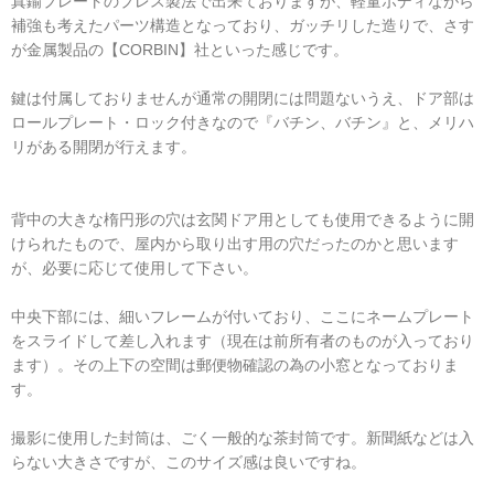
真鍮プレートのプレス製法で出来ておりますが、軽量ボディながら
補強も考えたパーツ構造となっており、ガッチリした造りで、さす
が金属製品の【CORBIN】社といった感じです。
鍵は付属しておりませんが通常の開閉には問題ないうえ、ドア部は
ロールプレート・ロック付きなので『バチン、バチン』と、メリハ
リがある開閉が行えます。
背中の大きな楕円形の穴は玄関ドア用としても使用できるように開
けられたもので、屋内から取り出す用の穴だったのかと思います
が、必要に応じて使用して下さい。
中央下部には、細いフレームが付いており、ここにネームプレート
をスライドして差し入れます（現在は前所有者のものが入っており
ます）。その上下の空間は郵便物確認の為の小窓となっておりま
す。
撮影に使用した封筒は、ごく一般的な茶封筒です。新聞紙などは入
らない大きさですが、このサイズ感は良いですね。