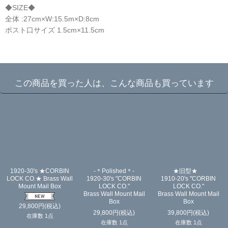
◆SIZE◆
全体 :27cm×W:15.5m×D:8cm
ポスト口サイズ 1.5cm×11.5cm
☆
この商品を買った人は、こんな商品も買っています
1920-30's ★CORBIN
-＊Polished＊-
★旧型★
LOCK CO.★ Brass Wall
1920-30's "CORBIN
1910-20's "CORBIN
Mount Mail Box
LOCK CO."
LOCK CO."
Brass Wall Mount Mail
Brass Wall Mount Mail
Box
Box
29,800
円
(税込)
29,800
円
(税込)
39,800
円
(税込)
在庫数 1点
在庫数 1点
在庫数 1点