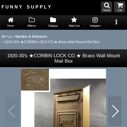
F U N N Y S U P P L Y
Search
Cart
Home
All Items
Category
Watch List
Instagram
ホーム
>
Garden ＆ Entrance
>
1920-30's ★CORBIN LOCK CO.★ Brass Wall Mount Mail Box
1920-30's ★CORBIN LOCK CO.★ Brass Wall Mount
Mail Box