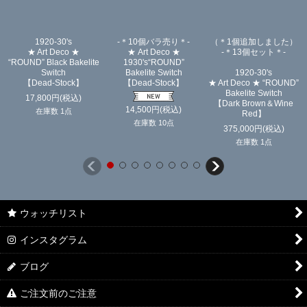
1920-30's
-＊10個バラ売り＊-
（＊1個追加しました）
★ Art Deco ★
★ Art Deco ★
-＊13個セット＊-
“ROUND” Black Bakelite
1930's“ROUND”
Switch
Bakelite Switch
1920-30's
【Dead-Stock】
【Dead-Stock】
★ Art Deco ★ “ROUND”
Bakelite Switch
17,800
円
(税込)
【Dark Brown＆Wine
14,500
円
(税込)
在庫数 1点
Red】
在庫数 10点
375,000
円
(税込)
在庫数 1点
ウォッチリスト
インスタグラム
ブログ
ご注文前のご注意