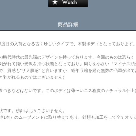
商品詳細
5度目の入荷となる古く珍しいタイプで、木製ボディとなっております。
の時代時代の最先端のデザインを持っております、今回のものは恐らく
剥がれて鈍い光沢を持つ状態となっており、周りを小さい『マイナス頭
で、質感も"サメ肌感" と言いますか、経年収縮を経た無数の凸凹が出
と剥がれるものではございません）
タつきなどはないです。このボディは薄〜いニス程度のナチュラル仕上
状です。秒針は元々ございません。
電池1本）のムーブメントに取り替えてあり、針類も加工をして全てオリ