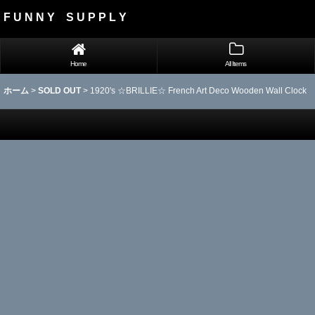
F U N N Y S U P P L Y
Home
All Items
ホーム
>
SOLD OUT
>
1920's ☆BRILLIE☆ French Art Deco Wooden Wall Clock