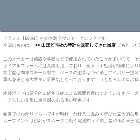
フランス【Brillié】社の木製ラウンド・クロックです。
今回のものは、
>> 山ほど同社の時計を販売してきた当店
でもたった
このメーカーは施設や学校などで使用されていたことが多いので、そ
ダイアルフレームには真鍮を用いており、金メッキ処理が経年により
文字盤は肉厚スチール製で、ベースの塗装はつや消しアイボリー塗装
重みを感じる大変良い雰囲気となっております。（もちろんポロポロ
木製ボディは部分的に経年収縮による隙間程度はできていますが、ガ
ークらしい非常に重厚感のある渋い印象です。
画像ではわかりずらいですが時針・分針共に丸みを帯びた立体的な形
ムーブメントは秒針がスムーズに動く電池式（平均月差±20秒-単三