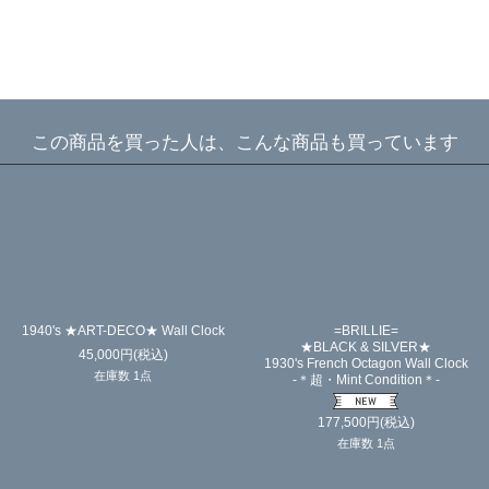
この商品を買った人は、こんな商品も買っています
1940's ★ART-DECO★ Wall Clock
=BRILLIE=
★BLACK & SILVER★
45,000
円
(税込)
1930's French Octagon Wall Clock
在庫数 1点
-＊超・Mint Condition＊-
177,500
円
(税込)
在庫数 1点