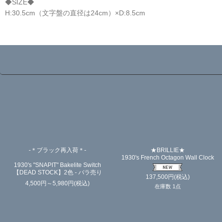
◆SIZE◆
H:30.5cm（文字盤の直径は24cm）×D:8.5cm
☆
-＊ブラック再入荷＊-
★BRILLIE★
1930's French Octagon Wall Clock
1930's "SNAPIT" Bakelite Switch
【DEAD STOCK】2色 - バラ売り
137,500
円
(税込)
4,500
円
～5,980
円
(税込)
在庫数 1点