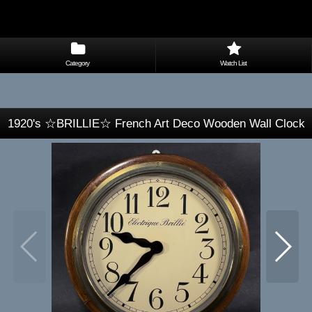
Category
Watch List
1920's ☆BRILLIE☆ French Art Deco Wooden Wall Clock