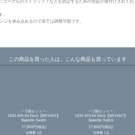
にゴーグルのストラップ？などを固定するための突起が後付けされてお
す。
にスポンジを挟み込めるので若干は調整可能です。
この商品を買った人は、こんな商品も買っています
-＊2個セット＊-
-＊2個セット＊-
1930-40's Art Deco【BRYANT】
1930-40's Art Deco【BRYANT】
Bakelite Switch
Bakelite Switch
17,800
円
(税込)
17,800
円
(税込)
在庫数 1点
在庫数 1点