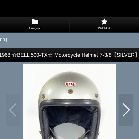
Category
Watch List
LVER】
1968 ☆BELL 500-TX☆ Motorcycle Helmet 7-3/8【SILVER