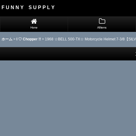
F U N N Y S U P P L Y
Home
All Items
ホーム
>
I ♡ Chopper !!
>
1968 ☆BELL 500-TX☆ Motorcycle Helmet 7-3/8【SI