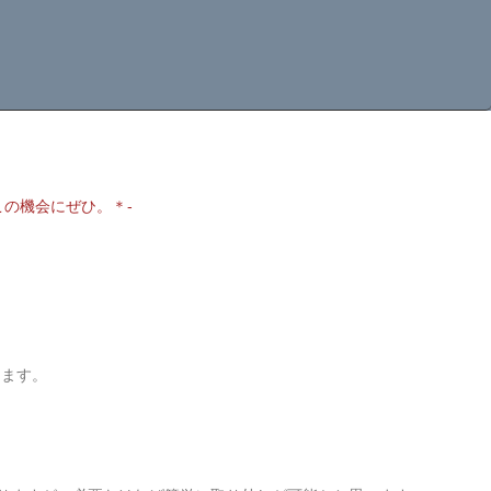
この機会にぜひ。＊-
てます。
。