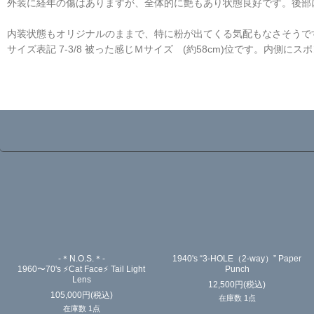
外装に経年の傷はありますが、全体的に艶もあり状態良好です。後部
内装状態もオリジナルのままで、特に粉が出てくる気配もなさそうで
サイズ表記 7-3/8 被った感じＭサイズ (約58cm)位です。内側
☆
-＊N.O.S.＊-
1940's “3-HOLE（2-way）” Paper
1960〜70's ⚡️Cat Face⚡️ Tail Light
Punch
Lens
12,500
円
(税込)
105,000
円
(税込)
在庫数 1点
在庫数 1点