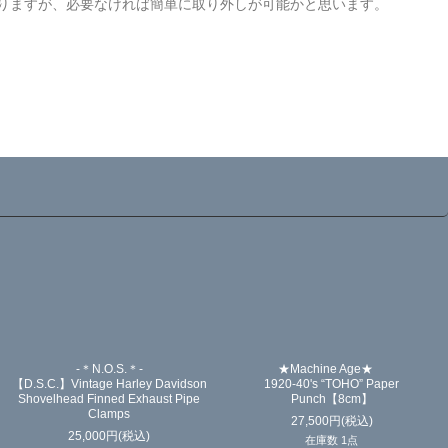
りますが、必要なければ簡単に取り外しが可能かと思います。
-＊N.O.S.＊-
★Machine Age★
【D.S.C.】Vintage Harley Davidson
1920-40's “TOHO” Paper
Shovelhead Finned Exhaust Pipe
Punch【8cm】
Clamps
27,500
円
(税込)
25,000
円
(税込)
在庫数 1点