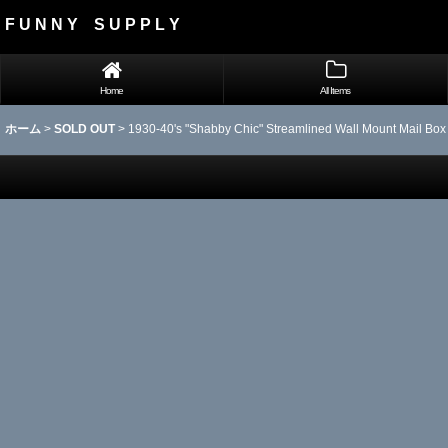
F U N N Y S U P P L Y
Home
All Items
ホーム
>
SOLD OUT
>
1930-40's "Shabby Chic" Streamlined Wall Mount Mail Box