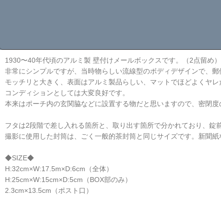
1930〜40年代頃のアルミ製 壁付けメールボックスです。（2点留め）
非常にシンプルですが、当時物らしい流線型のボディデザインで、郵
モッチリと大きく、表面はアルミ製品らしい、マットでほどよくヤレた
コンディションとしては大変良好です。
本来はポーチ内の玄関脇などに設置する物だと思いますので、密閉度
フタは2段階で差し入れる箇所と、取り出す箇所で分かれており、錠
撮影に使用した封筒は、ごく一般的茶封筒と同じサイズです。新聞紙
◆SIZE◆
H:32cm×W:17.5m×D:6cm（全体）
H:25cm×W:15cm×D:5cm（BOX部のみ）
2.3cm×13.5cm（ポスト口）
☆