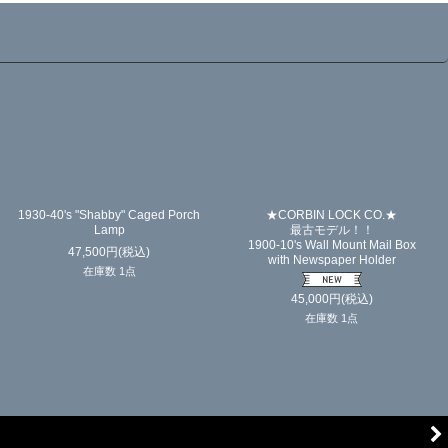
1930-40's "Shabby" Caged Porch
★CORBIN LOCK CO.★
Lamp
最古モデル！！
1900-10's Wall Mount Mail Box
47,500
円
(税込)
with Newspaper Holder
在庫数 1点
45,000
円
(税込)
在庫数 1点