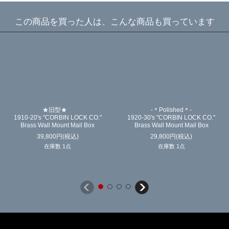
この商品を買った人は、こんな商品も買っています
★旧型★
-＊Polished＊-
1910-20's "CORBIN LOCK CO."
1920-30's "CORBIN LOCK CO."
Brass Wall Mount Mail Box
Brass Wall Mount Mail Box
39,800
円
(税込)
29,800
円
(税込)
在庫数 1点
在庫数 1点