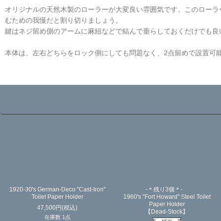
オリジナルの天然木製のローラーが大変良い雰囲気です。このローラ
むための我慢だと割り切りましょう。
鍵はネジ留め側のアームに麻紐などで結んで垂らしておくだけでも良
本体は、左右どちらをロック側にしても問題なく、2点留めで設置可
☆
1920-30's German-Deco "Cast-Iron"
-＊残り3個＊-
Toilet Paper Holder
1960's "Fort Howard" Steel Toilet
Paper Holder
47,500
円
(税込)
【Dead-Stock】
在庫数 1点