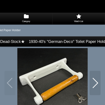
Category
Watch List
et Paper Holder
Dead-Stock★ 1930-40's "German-Deco" Toilet Paper Hold