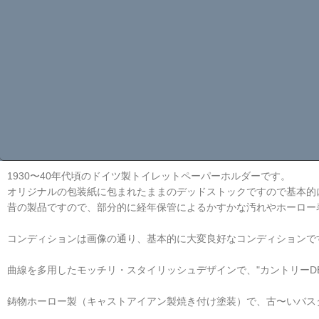
1930〜40年代頃のドイツ製トイレットペーパーホルダーです。
オリジナルの包装紙に包まれたままのデッドストックですので基本的
昔の製品ですので、部分的に経年保管によるかすかな汚れやホーロー
コンディションは画像の通り、基本的に大変良好なコンディションで
曲線を多用したモッチリ・スタイリッシュデザインで、"カントリーDE
鋳物ホーロー製（キャストアイアン製焼き付け塗装）で、古〜いバス