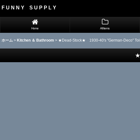
F U N N Y S U P P L Y
Home
All Items
ホーム
>
Kitchen ＆ Bathroom
>
★Dead-Stock★ 1930-40's "German-Deco" Toil
★