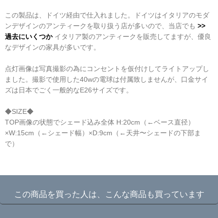
この製品は、ドイツ経由で仕入れました。ドイツはイタリアのモダ
ンデザインのアンティークを取り扱う店が多いので、当店でも
>>
過去にいくつか
イタリア製のアンティークを販売してますが、優良
なデザインの家具が多いです。
点灯画像は写真撮影の為にコンセントを仮付けしてライトアップし
ました。撮影で使用した40wの電球は付属致しませんが、口金サイ
ズは日本でごく一般的なE26サイズです。
◆SIZE◆
TOP画像の状態でシェード込み全体 H:20cm（←ベース直径）
×W:15cm（←シェード幅）×D:9cm（←天井〜シェードの下部ま
で）
☆
この商品を買った人は、こんな商品も買っています