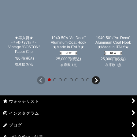
★再入荷★
1940-50's “Art Deco”
1940-50's “Art Deco”
-＊残り37個＊-
Aluminum Coat Hook
Aluminum Coat Hook
Vintage "BOSTON"
★Made in ITALY★
★Made in ITALY★
Paper Clip
780
円
(税込)
25,000
円
(税込)
25,000
円
(税込)
在庫数 37点
在庫数 1点
在庫数 1点
ウォッチリスト
インスタグラム
ブログ