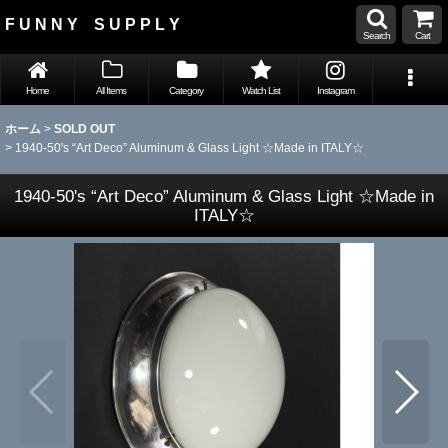
F U N N Y S U P P L Y
Search
Cart
Home
All Items
Category
Watch List
Instagram
ホーム
>
SOLD OUT
>
1940-50's “Art Deco” Aluminum & Glass Light ☆Made in ITALY☆
1940-50's “Art Deco” Aluminum & Glass Light ☆Made in
ITALY☆