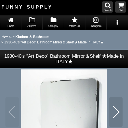
F U N N Y S U P P L Y
Search
Cart
Home
All Items
Category
Watch List
Instagram
ホーム
>
Kitchen ＆ Bathroom
>
1930-40's “Art Deco” Bathroom Mirror＆Shelf ★Made in ITALY★
1930-40's “Art Deco” Bathroom Mirror＆Shelf ★Made in
ITALY★