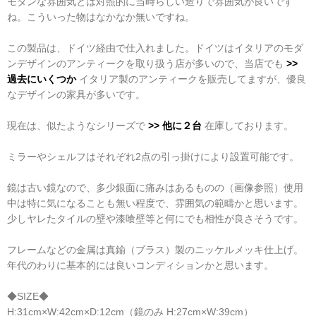
モダンな雰囲気とは対照的に当時らしい造りで雰囲気が良いです
ね。こういった物はなかなか無いですね。
この製品は、ドイツ経由で仕入れました。ドイツはイタリアのモダ
ンデザインのアンティークを取り扱う店が多いので、当店でも
>>
過去にいくつか
イタリア製のアンティークを販売してますが、優良
なデザインの家具が多いです。
現在は、似たようなシリーズで
>> 他に２台
在庫しております。
ミラーやシェルフはそれぞれ2点の引っ掛けにより設置可能です。
鏡は古い鏡なので、多少銀面に痛みはあるものの（画像参照）使用
中は特に気になることも無い程度で、雰囲気の範疇かと思います。
少しヤレたタイルの壁や漆喰壁等と何にでも相性が良さそうです。
フレームなどの金属は真鍮（ブラス）製のニッケルメッキ仕上げ。
年代のわりに基本的には良いコンディションかと思います。
◆SIZE◆
H:31cm×W:42cm×D:12cm（鏡のみ H:27cm×W:39cm）