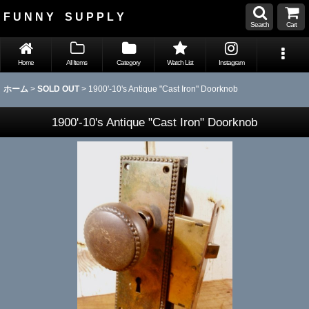
F U N N Y S U P P L Y
Search
Cart
Home
All Items
Category
Watch List
Instagram
ホーム
>
SOLD OUT
>
1900'-10's Antique "Cast Iron" Doorknob
1900'-10's Antique "Cast Iron" Doorknob