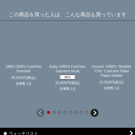
この商品を買った人は、こんな商品も買っています
1880-1900's Cast Iron
Early-1900's Cast Iron
Around -1900's “Shabby
Doorbell
Garment Hook
Chic” Cast Iron Toilet
Paper Holder
45,000
円
(税込)
15,500
円
(税込)
15,800
円
(税込)
在庫数 1点
在庫数 1点
在庫数 1点
ウォッチリスト