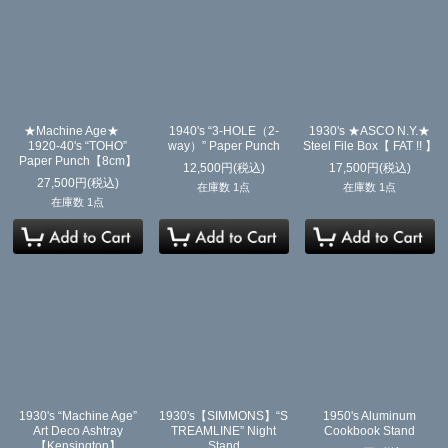
★Machine Age★
1940's “3-HOLE（2-
1930's ★ASCO N.Y.★
1920-40's “TOHO”
way）” Paper Punch
Steel File Box【 FAT !! 】
Paper Punch【8cm】
12,500
円
(税込)
17,500
円
(税込)
27,500
円
(税込)
在庫数 1点
在庫数 1点
在庫数 1点
1930's “Machine Age”
1930's【SIMMONS】“S
1950's Aluminum
Art Deco Ashtray
TREAMLINE” Night
Cookbook Stand
【Kensington】
Stand