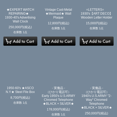
★EXPERT WATCH
Vintage Cast-Metal
=LETTERS=
REPAIRING★
★Mermaid★ Wall
1930's【ART DECO】
1930-40's Advertising
Plaque
Wooden Letter Holder
Wall Clock
12,800
円
(税込)
15,000
円
(税込)
250,000
円
(税込)
在庫数 1点
在庫数 1点
在庫数 1点
1950-60's ★ASCO
- 実働品 -
- 実働品 -
N.Y.★ Steel File Box
（ひかり電話可）
（ひかり電話可）
Early 1950's U.S.ARMY
1940's U.S.ARMY "2-
8,700
円
(税込)
Chromed Telephone
Way" Chromed
在庫数 1点
★BLACK × SILVER★
Telephone
★BLACK × SILVER★
178,000
円
(税込)
250,000
円
(税込)
在庫数 1点