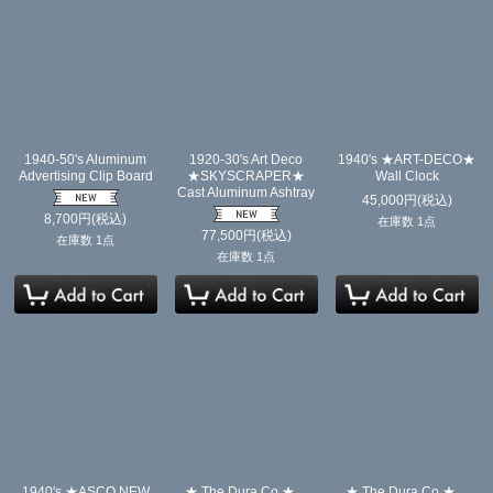
1940-50's Aluminum
1920-30's Art Deco
1940's ★ART-DECO★
Advertising Clip Board
★SKYSCRAPER★
Wall Clock
Cast Aluminum Ashtray
45,000
円
(税込)
8,700
円
(税込)
在庫数 1点
77,500
円
(税込)
在庫数 1点
在庫数 1点
1940's ★ASCO NEW
★ The Dura Co.★
★ The Dura Co.★