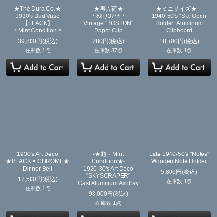
★The Dura Co.★
★再入荷★
★ミニサイズ★
1930's Bud Vase
-＊残り37個＊-
1940-50's “Sta-Open
【BLACK】
Vintage "BOSTON"
Holder” Aluminum
-＊Mint Condition＊-
Paper Clip
Clipboard
39,800
円
(税込)
780
円
(税込)
18,700
円
(税込)
在庫数 1点
在庫数 37点
在庫数 1点
1930's Art Deco
-★超・Mint
Late 1940-50's "Notes"
★BLACK × CHROME★
Condition★-
Wooden Note Holder
Dinner Bell
1920-30's Art Deco
5,800
円
(税込)
"SKYSCRAPER"
17,500
円
(税込)
在庫数 1点
Cast Aluminum Ashtray
在庫数 1点
98,000
円
(税込)
在庫数 1点