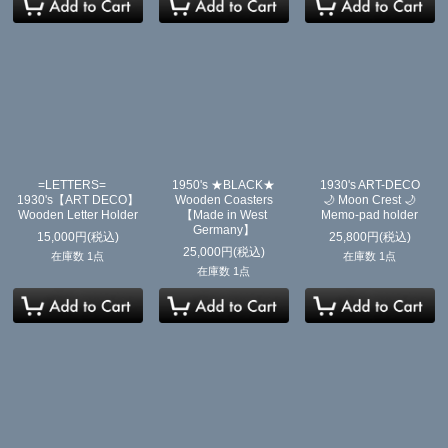
=LETTERS=
1950's ★BLACK★
1930's ART-DECO
1930's【ART DECO】
Wooden Coasters
🌙 Moon Crest 🌙
Wooden Letter Holder
【Made in West
Memo-pad holder
Germany】
15,000
円
(税込)
25,800
円
(税込)
25,000
円
(税込)
在庫数 1点
在庫数 1点
在庫数 1点