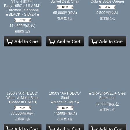
（ひかり電話可）
Swivel Desk Chair
Cola★ Bottle Opener
Early 1950's U.S.ARMY
Chromed Telephone
65,800
円
(税込)
9,500
円
(税込)
★BLACK × SILVER★
在庫数 1点
在庫数 1点
114,500
円
(税込)
在庫数 1点
1950's “ART DECO”
1950's “ART DECO”
★GRAS/RAVEL★ Steel
Wood ＆ Metal Stool
Stool
Bookends
★Made in ITALY★
★Made in ITALY★
37,500
円
(税込)
在庫数 1点
77,500
円
(税込)
77,500
円
(税込)
在庫数 1点
在庫数 1点