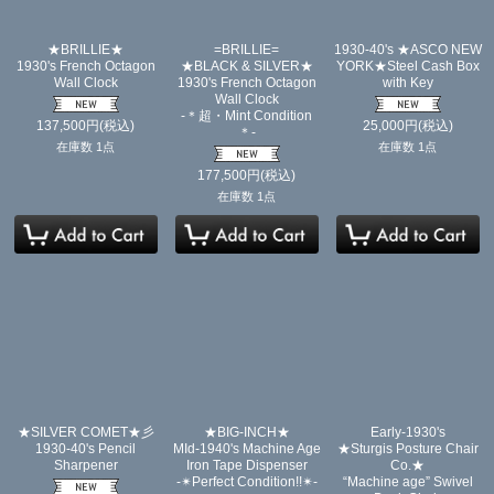
★BRILLIE★
=BRILLIE=
1930-40's ★ASCO NEW
1930's French Octagon
★BLACK & SILVER★
YORK★Steel Cash Box
Wall Clock
1930's French Octagon
with Key
Wall Clock
-＊超・Mint Condition
137,500
円
(税込)
25,000
円
(税込)
＊-
在庫数 1点
在庫数 1点
177,500
円
(税込)
在庫数 1点
★SILVER COMET★彡
★BIG-INCH★
Early-1930's
1930-40's Pencil
MId-1940's Machine Age
★Sturgis Posture Chair
Sharpener
Iron Tape Dispenser
Co.★
-✴︎Perfect Condition!!✴︎-
“Machine age” Swivel