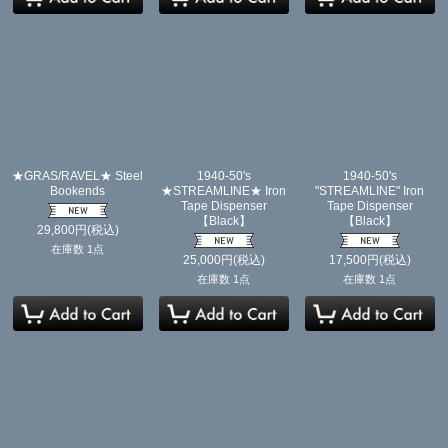
★GRAS/RAVEL★ Steel
1940-50's
1940-50's
Bookends
★STREAMLINE★ Iron
"STREAMLINE" Iron
Tape Dispenser
Tape Dispenser
【Black】
【Black】
29,800
円
(税込)
在庫数 1点
25,000
円
(税込)
17,500
円
(税込)
在庫数 1点
在庫数 1点