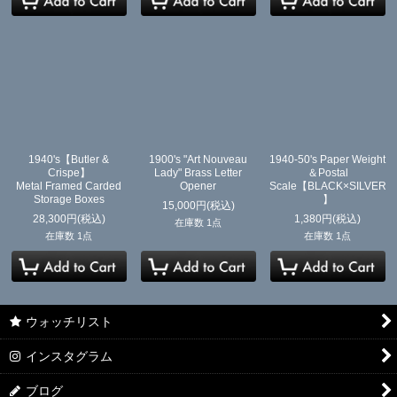
1940's【Butler &
1900's "Art Nouveau
1940-50's Paper Weight
Crispe】
Lady" Brass Letter
＆Postal
Metal Framed Carded
Opener
Scale【BLACK×SILVER
Storage Boxes
】
15,000
円
(税込)
28,300
円
(税込)
1,380
円
(税込)
在庫数 1点
在庫数 1点
在庫数 1点
ウォッチリスト
インスタグラム
ブログ