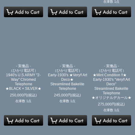
在庫数 1点
- 実働品 -
- 実働品 -
- 実働品 -
（ひかり電話可）
（ひかり電話可）
（ひかり電話可）
1940's U.S.ARMY "2-
Early-1930's ★Very!! Art
★Mint Condition !!★
Way" Chromed
Deco★
Early-1930's “Very!! Art
Telephone
Streamlined Bakelite
Deco”
★BLACK × SILVER★
Telephone
Streamlined Bakelite
Telephone
250,000
円
(税込)
245,000
円
(税込)
★オリジナルデカール★
在庫数 1点
在庫数 1点
275,000
円
(税込)
在庫数 1点