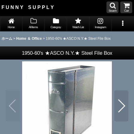
F U N N Y S U P P L Y
Search
Cart
Home
All Items
Category
Watch List
Instagram
ホーム
>
Home ＆ Office
>
1950-60's ★ASCO N.Y.★ Steel File Box
1950-60's ★ASCO N.Y.★ Steel File Box