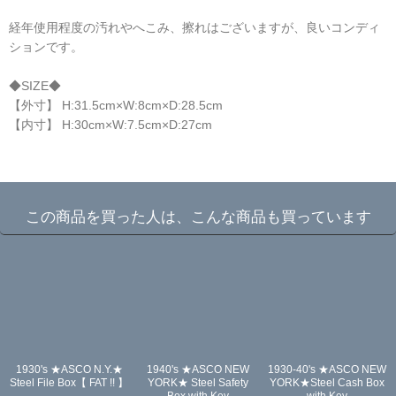
経年使用程度の汚れやへこみ、擦れはございますが、良いコンディ
ションです。
◆SIZE◆
【外寸】 H:31.5cm×W:8cm×D:28.5cm
【内寸】 H:30cm×W:7.5cm×D:27cm
☆
この商品を買った人は、こんな商品も買っています
1930's ★ASCO N.Y.★
1940's ★ASCO NEW
1930-40's ★ASCO NEW
Steel File Box【 FAT !! 】
YORK★ Steel Safety
YORK★Steel Cash Box